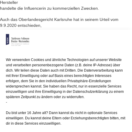
Hersteller
handelte die Influencerin zu kommerziellen Zwecken.
Auch das Oberlandesgericht Karlsruhe hat in seinem Urteil vom
9.9.2020 entschieden,
dass für eine Influencerin die wettbewerbsrechtliche Pflicht besteht,
Werbung
für andere Unternehmen entsprechend kenntlich zu machen. Sog.
"Tap
Tags" sind bei einem Instagram-Business-Account als geschäftliche
Wir verwenden Cookies und ähnliche Technologien auf unserer Website
Handlung anzusehen.
und verarbeiten personenbezogene Daten (z.B. deine IP-Adresse) über
dich. Wir teilen diese Daten auch mit Dritten. Die Datenverarbeitung kann
Die Influencerin betreibt den Instagram-Account nicht privat, sondern
mit Ihrer Einwilligung oder auf Basis eines berechtigten Interesses
zugunsten
erfolgen, dem Sie in den individuellen Privatsphäre-Einstellungen
der Imagepflege und zum Aufbau ihrer eigenen Marke und ihres
widersprechen kannst. Sie haben das Recht, nur in essenzielle Services
Unternehmens. Nicht
einzuwilligen und ihre Einwilligung in der Datenschutzerklärung zu einem
allein entscheidend sei hierbei, dass sie für bestimmte Werbung keine
späteren Zeitpunkt zu ändern oder zu widerrufen.
materielle
-
Gegenleistung erhalten habe. Die Erwartung, das Interesse von
Du bist unter 16 Jahre alt? Dann kannst du nicht in optionale Services
Drittunternehmen
einwilligen. Du kannst deine Eltern oder Erziehungsberechtigten bitten, mit
an einem Influencer-Marketing zu wecken und auf diese Weise
dir in diese Services einzuwilligen.
Umsätze zu
generieren, reiche aus. Immerhin bezeichne sich die Beklagte selbst