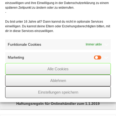
Arzneimittelversender
einzuwilligen und ihre Einwilligung in der Datenschutzerklärung zu einem
an der Abgabe von rezeptpflichtigen Arzneimitteln in Deutschland ist
späteren Zeitpunkt zu ändern oder zu widerrufen.
die Preisbindung
-
für die inländischen Apotheken weiterhin zumutbar.
Du bist unter 16 Jahre alt? Dann kannst du nicht in optionale Services
einwilligen. Du kannst deine Eltern oder Erziehungsberechtigten bitten, mit
dir in diese Services einzuwilligen.
29/10/2020
/
WSSK
Funktionale Cookies
Immer aktiv
Über
den Autor
Marketing
Marketin
wssk-admin
Alle Cookies
Related
Posts
Ablehnen
Heckenhöhe
bei Grundstücken in Hanglage
Einstellungen speichern
Haftungsregeln für Onlinehändler
zum 1.1.2019