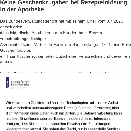
Keine
Geschenkzugaben
bei Rezepteinlösung
in der Apotheke
Das Bundesverwaltungsgericht hat mit seinem Urteil vom 9.7.2020
entschieden,
dass inländische Apotheken ihren Kunden beim Erwerb
verschreibungspflichtiger
Arzneimittel keine Vorteile in Form von Sachleistungen (z. B. eine Rolle
Geschenkpapier,
ein Paar Kuschelsocken oder Gutscheine) versprechen und gewähren
dürfen.
Ein Apotheker verstößt gegen die arzneimittelrechtliche Preisbindung,
wenn er seinen Kunden für den Erwerb eines rezeptpflichtigen
Arzneimittels
eine Sachzuwendung verspricht und gewährt. Versandapotheken mit
Sitz im
EU-Ausland können jedoch im Falle des Versands an Kunden in
Wir verwenden Cookies und ähnliche Technologien auf unserer Website
Deutschland
und verarbeiten personenbezogene Daten (z.B. deine IP-Adresse) über
dich. Wir teilen diese Daten auch mit Dritten. Die Datenverarbeitung kann
Rabatte und Boni auf verschreibungspflichtige Arzneimittel gewähren.
mit Ihrer Einwilligung oder auf Basis eines berechtigten Interesses
Angesichts
erfolgen, dem Sie in den individuellen Privatsphäre-Einstellungen
des bislang geringen Marktanteils der ausländischen
widersprechen kannst. Sie haben das Recht, nur in essenzielle Services