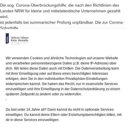
Die sog. Corona-Überbrückungshilfe, die nach den Richtlinien des
Landes NRW für kleine und mittelständische Unternehmen gezahlt
wird,
ist jedenfalls bei summarischer Prüfung unpfändbar. Die zur Corona-
Soforthilfe
in einstweiligen Rechtsschutzverfahren ergangene Rechtsprechung ist
auch auf
die Corona-Überbrückungshilfe übertragbar, so das Finanzgericht
Münster in einem Beschluss vom 22.10.2020.
Wir verwenden Cookies und ähnliche Technologien auf unserer Website
und verarbeiten personenbezogene Daten (z.B. deine IP-Adresse) über
dich. Wir teilen diese Daten auch mit Dritten. Die Datenverarbeitung kann
05/02/2021
/
WSSK
mit Ihrer Einwilligung oder auf Basis eines berechtigten Interesses
erfolgen, dem Sie in den individuellen Privatsphäre-Einstellungen
widersprechen kannst. Sie haben das Recht, nur in essenzielle Services
einzuwilligen und ihre Einwilligung in der Datenschutzerklärung zu einem
Über
den Autor
späteren Zeitpunkt zu ändern oder zu widerrufen.
-
wssk-admin
Du bist unter 16 Jahre alt? Dann kannst du nicht in optionale Services
Related
Posts
einwilligen. Du kannst deine Eltern oder Erziehungsberechtigten bitten, mit
dir in diese Services einzuwilligen.