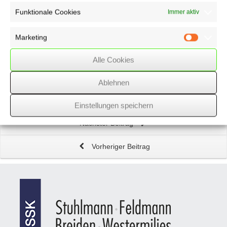
Schwankende Online-Preise
– "Dynamic Pricing"
Funktionale Cookies
Immer aktiv
Grunderwerbsteuer
bei Grundstück mit
Marketing
Marketin
Weihnachtsbäumen
Alle Cookies
Keine grenzüberschreitende
Wärmedämmung
für
Ablehnen
Neubauten
Einstellungen speichern
Nächster Beitrag
Vorheriger Beitrag