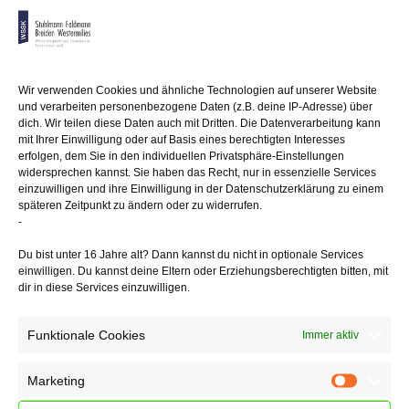
10 Jahren
nach dem vollständigen Empfang unter Einhaltung einer
Kündigungsfrist
von 6 Monaten kündigen. Wird nach dem Empfang des Darlehens
eine neue Vereinbarung
Wir verwenden Cookies und ähnliche Technologien auf unserer Website
über die Zeit der Rückzahlung oder den Sollzinssatz getroffen, so
und verarbeiten personenbezogene Daten (z.B. deine IP-Adresse) über
tritt der Zeitpunkt dieser Vereinbarung an die Stelle des Zeitpunkts des
dich. Wir teilen diese Daten auch mit Dritten. Die Datenverarbeitung kann
Empfangs.
mit Ihrer Einwilligung oder auf Basis eines berechtigten Interesses
erfolgen, dem Sie in den individuellen Privatsphäre-Einstellungen
Die BGH-Richter entschieden, dass die o. g. Kündigungsvorschrift
widersprechen kannst. Sie haben das Recht, nur in essenzielle Services
auch
einzuwilligen und ihre Einwilligung in der Datenschutzerklärung zu einem
zugunsten einer Bausparkasse als Darlehensnehmerin anwendbar ist.
späteren Zeitpunkt zu ändern oder zu widerrufen.
Ferner führten
-
sie aus, dass mit dem Eintritt der erstmaligen Zuteilungsreife die
Bausparkasse
Du bist unter 16 Jahre alt? Dann kannst du nicht in optionale Services
einwilligen. Du kannst deine Eltern oder Erziehungsberechtigten bitten, mit
unter Berücksichtigung des Zwecks des Bausparvertrags das
dir in diese Services einzuwilligen.
Darlehen des
Bausparers vollständig empfangen hat. Der Vertragszweck besteht für
den Bausparer darin, durch die Erbringung von Ansparleistungen
Funktionale Cookies
Immer aktiv
einen Anspruch
auf Gewährung eines Bauspardarlehens zu erlangen.
Marketing
Marketin