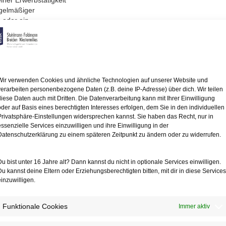
iner Erwerbstätigkeit
egelmäßiger
s oder ein
schädlich.
in einem öffentlich-rechtlich
ldanspruch voraus, dass
 Erstausbildung ist
s bildet.
Wir verwenden Cookies und ähnliche Technologien auf unserer Website und
verarbeiten personenbezogene Daten (z.B. deine IP-Adresse) über dich. Wir teilen
om 11.12.2018 besteht hingegen
diese Daten auch mit Dritten. Die Datenverarbeitung kann mit Ihrer Einwilligung
oder auf Basis eines berechtigten Interesses erfolgen, dem Sie in den individuellen
leitenden Weiterbildung
Privatsphäre-Einstellungen widersprechen kannst. Sie haben das Recht, nur in
 Vordergrund und
essenzielle Services einzuwilligen und ihre Einwilligung in der
hgeführt.
Datenschutzerklärung zu einem späteren Zeitpunkt zu ändern oder zu widerrufen.
ildung stellt
ristet oder
Du bist unter 16 Jahre alt? Dann kannst du nicht in optionale Services einwilligen.
auf eine vollzeitige
Du kannst deine Eltern oder Erziehungsberechtigten bitten, mit dir in diese Services
h der Umstand,
einzuwilligen.
s erfordert, kann
 hinweisen. Mitentscheidend
Funktionale Cookies
Immer aktiv
s an den Erfordernissen
ndunterricht).