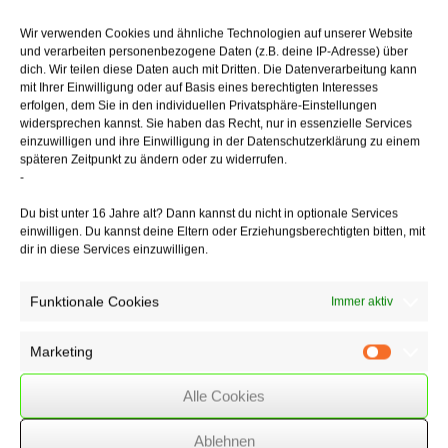
Das LSG stellte fest, dass die Ärzte auf der Grundlage der
Honorarverträge
Wir verwenden Cookies und ähnliche Technologien auf unserer Website
im Sinne einer funktionsgerecht dienen­den Teilnahme am
und verarbeiten personenbezogene Daten (z.B. deine IP-Adresse) über
Arbeitsprozess einem
dich. Wir teilen diese Daten auch mit Dritten. Die Datenverarbeitung kann
arbeitnehmertypischen um­fassenden Weisungsrecht hinsichtlich der
mit Ihrer Einwilligung oder auf Basis eines berechtigten Interesses
erfolgen, dem Sie in den individuellen Privatsphäre-Einstellungen
Arbeitszeit
widersprechen kannst. Sie haben das Recht, nur in essenzielle Services
und erst recht hin­sichtlich der Art und Weise der Arbeit unterlagen.
einzuwilligen und ihre Einwilligung in der Datenschutzerklärung zu einem
späteren Zeitpunkt zu ändern oder zu widerrufen.
Aus der Übernahme der Aufgaben eines Assistenz- bzw.
-
Stationsarztes verbunden
mit der Verpflichtung zur Zusammenarbeit mit den Chef- und
Du bist unter 16 Jahre alt? Dann kannst du nicht in optionale Services
Oberärzten folgt
einwilligen. Du kannst deine Eltern oder Erziehungsberechtigten bitten, mit
deren einseitiges Bestimmungsrecht hinsichtlich der zeitlichen
dir in diese Services einzuwilligen.
Strukturierung
der Abläufe im Laufe eines Arbeitstages.
Funktionale Cookies
Immer aktiv
Marketing
Marketin
18/03/2019
/
WSSK
Alle Cookies
Über
den Autor
Ablehnen