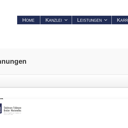
Home
Kanzlei
Leistungen
Karr
hnungen
en
n der Praxis häufig zu unterschiedlichen Auffassungen zwischen Fin
erungen. Dies ist durch den Bundesfinanzhof (BFH) bezüglich einer 
-Schreiben veröffentlicht, welches die vorgenommene Änderung beschre