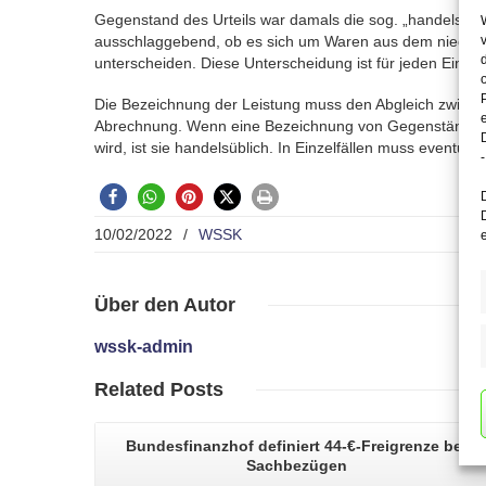
Gegenstand des Urteils war damals die sog. „handelsübli
ausschlaggebend, ob es sich um Waren aus dem niedrigen
unterscheiden. Diese Unterscheidung ist für jeden Einzelf
Die Bezeichnung der Leistung muss den Abgleich zwische
Abrechnung. Wenn eine Bezeichnung von Gegenständen d
wird, ist sie handelsüblich. In Einzelfällen muss eventu
-
10/02/2022
/
WSSK
Über
den Autor
wssk-admin
Related
Posts
Bundesfinanzhof definiert
44-€-Freigrenze bei
Sachbezügen