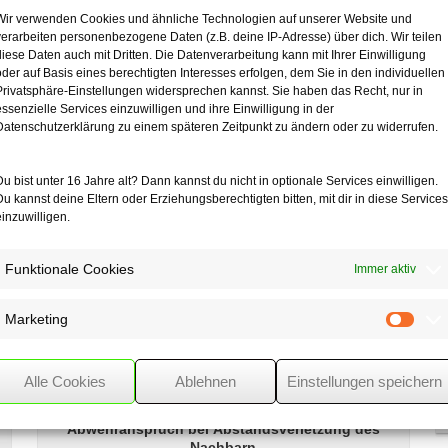
che Bezeichnung“. Diese soll den Anspruch auf den Vorsteuerabzug grun
Wir verwenden Cookies und ähnliche Technologien auf unserer Website und
, mittleren oder oberen Preissegment handelt, denn in diesen Bereich
verarbeiten personenbezogene Daten (z.B. deine IP-Adresse) über dich. Wir teilen
diese Daten auch mit Dritten. Die Datenverarbeitung kann mit Ihrer Einwilligung
all gesondert zu treffen.
oder auf Basis eines berechtigten Interesses erfolgen, dem Sie in den individuellen
Privatsphäre-Einstellungen widersprechen kannst. Sie haben das Recht, nur in
n Bestellung und gelieferter Ware ermöglichen und zwar eindeutig und
essenzielle Services einzuwilligen und ihre Einwilligung in der
en gesetzlichen Vorgaben von Kaufleuten entspricht und diese Bezei
Datenschutzerklärung zu einem späteren Zeitpunkt zu ändern oder zu widerrufen.
ell nachgewiesen werden, ob eine handelsübliche Bezeichnung vorliegt.
Du bist unter 16 Jahre alt? Dann kannst du nicht in optionale Services einwilligen.
Du kannst deine Eltern oder Erziehungsberechtigten bitten, mit dir in diese Services
einzuwilligen.
Funktionale Cookies
Immer aktiv
Marketing
Mark
Alle Cookies
Ablehnen
Einstellungen speichern
Bei eigener Abstandsverletzung kein
Abwehranspruch bei
Abstandsverletzung des
Nachbarn