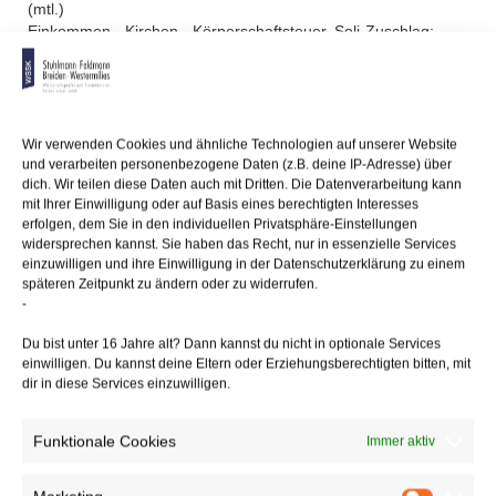
(mtl.)
Einkommen-, Kirchen-, Körperschaftsteuer, Soli-Zuschlag:
11.6.2018
Sozialversicherungsbeiträge:
27.6.2018
Wir verwenden Cookies und ähnliche Technologien auf unserer Website
12/06/2018
/
WSSK
und verarbeiten personenbezogene Daten (z.B. deine IP-Adresse) über
dich. Wir teilen diese Daten auch mit Dritten. Die Datenverarbeitung kann
mit Ihrer Einwilligung oder auf Basis eines berechtigten Interesses
erfolgen, dem Sie in den individuellen Privatsphäre-Einstellungen
Über
den Autor
widersprechen kannst. Sie haben das Recht, nur in essenzielle Services
einzuwilligen und ihre Einwilligung in der Datenschutzerklärung zu einem
wssk-admin
späteren Zeitpunkt zu ändern oder zu widerrufen.
-
Related
Posts
Du bist unter 16 Jahre alt? Dann kannst du nicht in optionale Services
einwilligen. Du kannst deine Eltern oder Erziehungsberechtigten bitten, mit
Inflationsausgleichsprämie
dir in diese Services einzuwilligen.
Funktionale Cookies
Immer aktiv
Fälligkeitstermine – Juni 2017