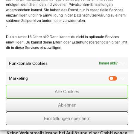
verstehen, sondern auch umgelegte Kosten, wie hier die Grundsteuer.
erfolgen, dem Sie in den individuellen Privatsphäre-Einstellungen
Eine Hinzurechnung bei der Gewerbesteuerberechnung ist demnach
widersprechen kannst. Sie haben das Recht, nur in essenzielle Services
vorzunehmen. Nicht in Ordnung wäre es dagegen, wenn diese
einzuwilligen und ihre Einwilligung in der Datenschutzerklärung zu einem
Hinzurechnung vermindert wird, indem der Mieter Aufwendungen des
späteren Zeitpunkt zu ändern oder zu widerrufen.
Vermieters übernimmt und dieser dafür nur einen verminderten
-
Mietzins erhält.
Du bist unter 16 Jahre alt? Dann kannst du nicht in optionale Services
einwilligen. Du kannst deine Eltern oder Erziehungsberechtigten bitten, mit
dir in diese Services einzuwilligen.
12/07/2022
/
WSSK
Funktionale Cookies
Immer aktiv
Über
den Autor
Marketing
Marketin
wssk-admin
Alle Cookies
Related
Posts
Ablehnen
Informationsaustausch
in Steuersachen
Einstellungen speichern
Keine
Verlustrealisierung
bei Auflösung einer GmbH wegen