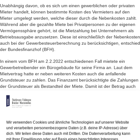
Unabhängig davon, ob es sich um einen gewerblichen oder privaten
Mieter handelt, können bestimmte Kosten des Vermieters auf den
Mieter umgelegt werden, welche dieser durch die Nebenkosten zahlt.
Während aber die gezahlte Miete bei Privatpersonen zu der eigenen
Vermögenssphäre gehört, ist die Mietzahlung bei Unternehmern als
Betriebsausgabe anzusetzen. Diese ist einschließlich der Nebenkosten
auch bei der Gewerbesteuerberechnung zu berücksichtigen, entschied
der Bundesfinanzhof (BFH).
In einem vom BFH am 2.2.2022 entschiedenen Fall mietete ein
Gewerbetreibender ein Bürogebäude für seine Firma an. Laut dem
Mietvertrag hatte er neben weiteren Kosten auch die anfallende
Grundsteuer zu zahlen. Das Finanzamt berücksichtigte die Zahlungen
der Grundsteuer als Bestandteil der Miete. Damit ist der Betrag auch
bei der Gewerbesteuerberechnung zu berücksichtigen. Ein Achtel der
im Veranlagungszeitraum getätigten Mietzahlungen für die Nutzung
unbeweglicher Wirtschaftsgüter des Anlagevermögens ist dem Gewinn
bei der Gewerbesteuerberechnung hinzuzurechnen, sofern die
Aufwendungen den Gewinn vorher gemindert haben.
Wir verwenden Cookies und ähnliche Technologien auf unserer Website
und verarbeiten personenbezogene Daten (z.B. deine IP-Adresse) über
Der BFH stimmte dem Ansatz des Finanzamtes zu. Unter den
dich. Wir teilen diese Daten auch mit Dritten. Die Datenverarbeitung kann
Mietaufwendungen sind nicht nur die reinen Mietzahlungen zu
mit Ihrer Einwilligung oder auf Basis eines berechtigten Interesses