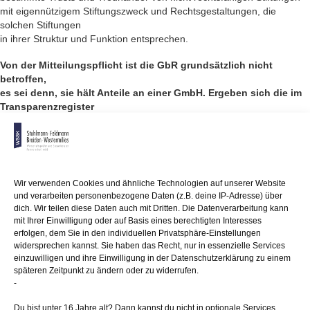
mit eigennützigem Stiftungszweck und Rechtsgestaltungen, die
solchen Stiftungen
in ihrer Struktur und Funktion entsprechen.
Von der Mitteilungspflicht ist die GbR grundsätzlich nicht
betroffen,
es sei denn, sie hält Anteile an einer GmbH. Ergeben sich die im
Transparenzregister
einzutragenden Daten aus öffentlich einsehbaren und
elektronisch abrufbaren
Registern, wie z. B. Handels-, Partnerschafts-, oder
Genossenschaftsregistern,
sind Mitteilungen an das Transparenzregister nicht notwendig.
Wir verwenden Cookies und ähnliche Technologien auf unserer Website
und verarbeiten personenbezogene Daten (z.B. deine IP-Adresse) über
Bei bislang nicht elektronisch hinterlegter Gesellschafterliste entfällt
dich. Wir teilen diese Daten auch mit Dritten. Die Datenverarbeitung kann
die Meldepflicht nicht. Daher ist grundsätzlich individuell zu prüfen,
mit Ihrer Einwilligung oder auf Basis eines berechtigten Interesses
ob die wirtschaftlich Berechtigten sich bereits aus den Registern
erfolgen, dem Sie in den individuellen Privatsphäre-Einstellungen
ergeben.
widersprechen kannst. Sie haben das Recht, nur in essenzielle Services
einzuwilligen und ihre Einwilligung in der Datenschutzerklärung zu einem
Juristische Personen und eingetragene Personengesellschaften haben
späteren Zeitpunkt zu ändern oder zu widerrufen.
-
Angaben
zu den wirtschaftlich Berechtigten dieser Vereinigungen einzuholen,
Du bist unter 16 Jahre alt? Dann kannst du nicht in optionale Services