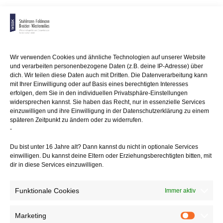
Anmerkung:
Das Verfahren hat große Bedeutung für
Immobilieneigentümer,
Mieter und Kommunen. In der Vergangenheit wurden diverse Modelle
zur Grundsteuerreform
angedacht. In der letzten Legislaturperiode wurde mit dem sog.
Wir verwenden Cookies und ähnliche Technologien auf unserer Website
"Kostenwertmodell"
und verarbeiten personenbezogene Daten (z.B. deine IP-Adresse) über
ein konkreter Gesetzentwurf zur Neuregelung der Bewertung des
dich. Wir teilen diese Daten auch mit Dritten. Die Datenverarbeitung kann
mit Ihrer Einwilligung oder auf Basis eines berechtigten Interesses
Grundbesitzes
erfolgen, dem Sie in den individuellen Privatsphäre-Einstellungen
in den Bundesrat eingebracht, der allerdings der Diskontinuität des
widersprechen kannst. Sie haben das Recht, nur in essenzielle Services
Bundestages
einzuwilligen und ihre Einwilligung in der Datenschutzerklärung zu einem
zum Opfer fiel.
späteren Zeitpunkt zu ändern oder zu widerrufen.
-
Bitte beachten Sie!
Auch wenn der Gesetzgeber betont, eine
aufkommensneutrale
Du bist unter 16 Jahre alt? Dann kannst du nicht in optionale Services
Lösung anzustreben, heißt das nicht, dass auch eine
einwilligen. Du kannst deine Eltern oder Erziehungsberechtigten bitten, mit
Belastungsgleichheit
dir in diese Services einzuwilligen.
im Einzelfall erfolgt. Die Reform der Grundsteuer führt zwangsläufig
zu einer Umverteilung der Steuerbelastung! Auch werden einige
Funktionale Cookies
Immer aktiv
Gemeinden die
Reform nutzen, um im Schatten des Gesetzgebers ihre Kassen
aufzufüllen.
Marketing
Marketin