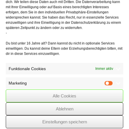
des Zahlungsmittels
dich. Wir teilen diese Daten auch mit Dritten. Die Datenverarbeitung kann
(hier Barzahlung) entstehen (sog. transaktionsbezogene Kosten).
mit Ihrer Einwilligung oder auf Basis eines berechtigten Interesses
Gemeinkosten,
erfolgen, dem Sie in den individuellen Privatsphäre-Einstellungen
widersprechen kannst. Sie haben das Recht, nur in essenzielle Services
wie allgemeine Personalkosten und Kosten für Schulungen und
einzuwilligen und ihre Einwilligung in der Datenschutzerklärung zu einem
Geräte,
späteren Zeitpunkt zu ändern oder zu widerrufen.
deren Anfall von dem konkreten Nutzungsakt losgelöst sind, sind
-
dagegen
nicht umlagefähig.
Du bist unter 16 Jahre alt? Dann kannst du nicht in optionale Services
einwilligen. Du kannst deine Eltern oder Erziehungsberechtigten bitten, mit
dir in diese Services einzuwilligen.
28/08/2019
/
WSSK
Funktionale Cookies
Immer aktiv
Über
den Autor
Marketing
Marketin
wssk-admin
Alle Cookies
Related
Posts
Ablehnen
Regelung über
Verlustabzug bei Kapitalgesellschaften
mit
Einstellungen speichern
dem Grundgesetz unvereinbar