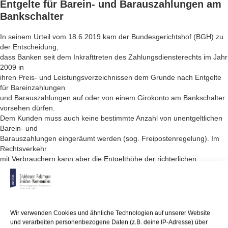
Entgelte für
Barein- und Barauszahlungen
am
Bankschalter
In seinem Urteil vom 18.6.2019 kam der Bundesgerichtshof (BGH) zu
der Entscheidung,
dass Banken seit dem Inkrafttreten des Zahlungsdiensterechts im Jahr
2009 in
ihren Preis- und Leistungsverzeichnissen dem Grunde nach Entgelte
für Bareinzahlungen
und Barauszahlungen auf oder von einem Girokonto am Bankschalter
vorsehen dürfen.
Dem Kunden muss auch keine bestimmte Anzahl von unentgeltlichen
Barein- und
Barauszahlungen eingeräumt werden (sog. Freipostenregelung). Im
Rechtsverkehr
mit Verbrauchern kann aber die Entgelthöhe der richterlichen
Inhaltskontrolle
unterliegen.
Anmerkung:
Der BGH wies in diesem Zusammenhang darauf hin,
dass nur
Wir verwenden Cookies und ähnliche Technologien auf unserer Website
solche Kosten umlagefähig sind, die unmittelbar durch die Nutzung
und verarbeiten personenbezogene Daten (z.B. deine IP-Adresse) über