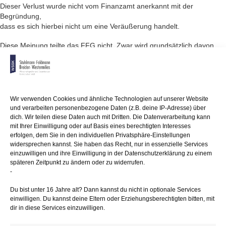
Dieser Verlust wurde nicht vom Finanzamt anerkannt mit der
Begründung,
dass es sich hierbei nicht um eine Veräußerung handelt.
Diese Meinung teilte das FFG nicht. Zwar wird grundsätzlich davon
ausgegangen,
dass bei einer Veräußerung ein Rechtsträgerwechsel vorliegen
muss, jedoch kann als Veräußerung z. B. auch die Einlösung,
Abtretung oder Rückzahlung in eine Kapitalgesellschaft angesehen
werden.
Wir verwenden Cookies und ähnliche Technologien auf unserer Website
Außerdem lehnt sich das FG an einen Fall an, den der
und verarbeiten personenbezogene Daten (z.B. deine IP-Adresse) über
Bundesfinanzhof (BFH)
dich. Wir teilen diese Daten auch mit Dritten. Die Datenverarbeitung kann
entschieden hat, bei dem der Ausfall einer privaten
mit Ihrer Einwilligung oder auf Basis eines berechtigten Interesses
erfolgen, dem Sie in den individuellen Privatsphäre-Einstellungen
Darlehensforderung einen
widersprechen kannst. Sie haben das Recht, nur in essenzielle Services
steuerlich anzuerkennenden Verlust darstellt. Des Weiteren sollte es
einzuwilligen und ihre Einwilligung in der Datenschutzerklärung zu einem
für
späteren Zeitpunkt zu ändern oder zu widerrufen.
die Person, der der Verlust zuzurechnen ist, keinen steuerlichen
-
Unterschied
machen, ob er die Aktie ohne Gewinn veräußert oder aufgrund des zu
Du bist unter 16 Jahre alt? Dann kannst du nicht in optionale Services
erwartenden Verlustes behält. Das Resultat ist für den Aktieninhaber
einwilligen. Du kannst deine Eltern oder Erziehungsberechtigten bitten, mit
dasselbe, weshalb der Verlust aus wertlosen Aktien genauso zu
dir in diese Services einzuwilligen.
behandeln ist,