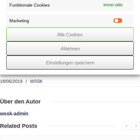
wie der Verlust aus einer Darlehensforderung. Ein Verlustabzug ist
Funktionale Cookies
Immer aktiv
damit nach
Auffassung des FG möglich.
Marketing
Marketin
Anmerkung:
Zzt. ist ein Revisionsverfahren beim BFH unter dem Az.
VIII
Alle Cookies
R 5/19 anhängig. Betroffene Steuerpflichtige können sich in ähnlich
gelagerten Fällen auf das Urteil beziehen und Ruhen des Verfahrens
Ablehnen
bis
zur Entscheidung durch den BFH beantragen.
Einstellungen speichern
18/06/2019
/
WSSK
Über
den Autor
wssk-admin
Related
Posts