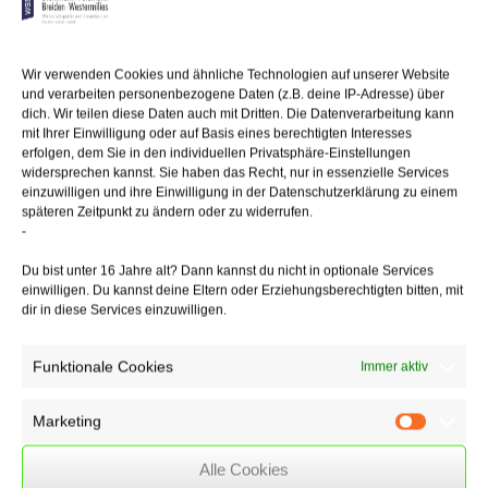
dass
nicht plausibel sei, wovon sie lebe, erklärte sie, Verwandte würden
ihr Geld leihen, das sie aber zurückzahlen müsse. Der Ehemann hatte
indes inzwischen erfahren, dass seine Frau einer Arbeit nachging. Er
Wir verwenden Cookies und ähnliche Technologien auf unserer Website
wies im
und verarbeiten personenbezogene Daten (z.B. deine IP-Adresse) über
Prozess darauf hin und konnte sogar eine Zeugin benennen. Die Frau
dich. Wir teilen diese Daten auch mit Dritten. Die Datenverarbeitung kann
musste ihre
mit Ihrer Einwilligung oder auf Basis eines berechtigten Interesses
Angaben korrigieren.
erfolgen, dem Sie in den individuellen Privatsphäre-Einstellungen
widersprechen kannst. Sie haben das Recht, nur in essenzielle Services
einzuwilligen und ihre Einwilligung in der Datenschutzerklärung zu einem
Das OLG verneinte einen Unterhaltsanspruch der eigentlich
späteren Zeitpunkt zu ändern oder zu widerrufen.
unterhaltsberechtigten
-
Frau. Vor Gericht ist man zur Wahrheit verpflichtet. Hinzu kommt, dass
das unterhaltsrechtliche
Du bist unter 16 Jahre alt? Dann kannst du nicht in optionale Services
Verhältnis zwischen Eheleuten in besonderem Maße durch die
einwilligen. Du kannst deine Eltern oder Erziehungsberechtigten bitten, mit
Grundsätze
dir in diese Services einzuwilligen.
von Treu und Glauben beherrscht wird. Eine Inanspruchnahme des
Mannes trotz
Funktionale Cookies
Immer aktiv
der falschen Angabe wäre daher grob unbillig.
Marketing
Marketin
18/12/2017
/
Rechtsgebiete
,
WSSK
Alle Cookies