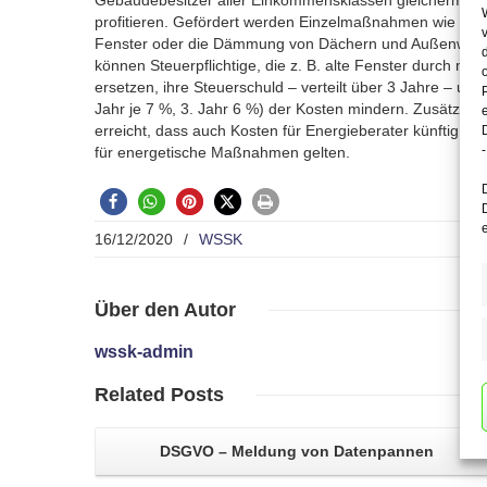
Gebäudebesitzer aller Einkommensklassen gleicherma
profitieren. Gefördert werden Einzelmaßnahmen wie der
Fenster oder die Dämmung von Dächern und Außenwä
können Steuerpflichtige, die z. B. alte Fenster durch m
ersetzen, ihre Steuerschuld – verteilt über 3 Jahre – um 
Jahr je 7 %, 3. Jahr 6 %) der Kosten mindern. Zusätzlic
erreicht, dass auch Kosten für Energieberater künftig a
-
für energetische Maßnahmen gelten.
16/12/2020
/
WSSK
Über
den Autor
wssk-admin
Related
Posts
DSGVO – Meldung von
Datenpannen