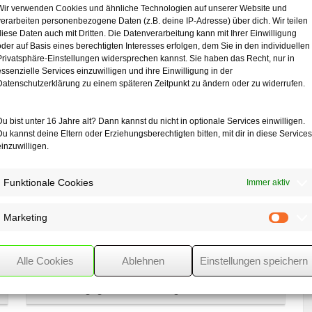
ßen von der Maßnahme
Wir verwenden Cookies und ähnliche Technologien auf unserer Website und
 Einbau neuer
verarbeiten personenbezogene Daten (z.B. deine IP-Adresse) über dich. Wir teilen
nden. Demnach
diese Daten auch mit Dritten. Die Datenverarbeitung kann mit Ihrer Einwilligung
oderne Wärmeschutzfenster
oder auf Basis eines berechtigten Interesses erfolgen, dem Sie in den individuellen
20 % (1. + 2.
Privatsphäre-Einstellungen widersprechen kannst. Sie haben das Recht, nur in
h wurde im Vermittlungsverfahren
essenzielle Services einzuwilligen und ihre Einwilligung in der
ls Aufwendungen
Datenschutzerklärung zu einem späteren Zeitpunkt zu ändern oder zu widerrufen.
Du bist unter 16 Jahre alt? Dann kannst du nicht in optionale Services einwilligen.
Du kannst deine Eltern oder Erziehungsberechtigten bitten, mit dir in diese Services
einzuwilligen.
Funktionale Cookies
Immer aktiv
Marketing
Mark
Alle Cookies
Ablehnen
Einstellungen speichern
Gesetz gegen Steuerbetrug an Ladenkassen