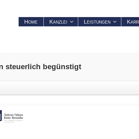
Home
Kanzlei
Leistungen
Karr
n
steuerlich begünstigt
rlich begünstigt
gieoffene steuerliche
 ab 2020 eingeführt.
tet werden, dass