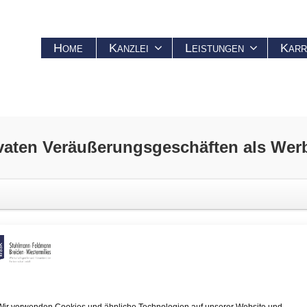
Home
Kanzlei
Leistungen
Karr
ivaten Veräußerungsgeschäften als Wer
Veräußerungsgeschäften als Werbungskosten a
kaufs das darauf befindliche Wohngebäude vor der Veräußerung abger
ndeln. Zu diesem Schluss kommt das Finanzgericht Düsseldorf (FG) in
tücksverkäufe zählen können, gilt der Unterschied zwischen Veräuße