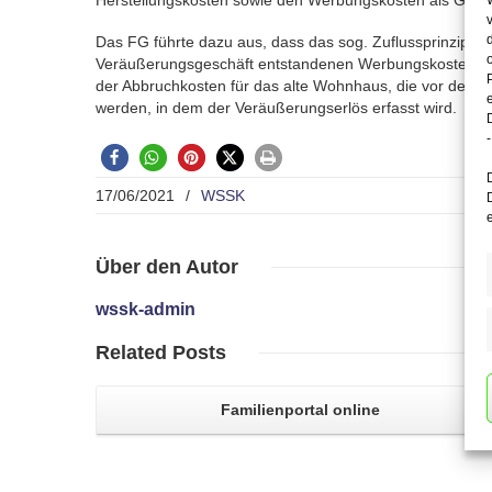
Herstellungskosten sowie den Werbungskosten als Gewin
Das FG führte dazu aus, dass das sog. Zuflussprinzip h
Veräußerungsgeschäft entstandenen Werbungskosten in 
der Abbruchkosten für das alte Wohnhaus, die vor dem 
werden, in dem der Veräußerungserlös erfasst wird.
-
17/06/2021
/
WSSK
Über
den Autor
wssk-admin
Related
Posts
Familienportal
online