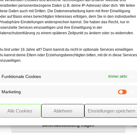
n oder Verlust.
Wir verwenden Cookies und ähnliche Technologien auf unserer Website und
verarbeiten personenbezogene Daten (z.B. deine IP-Adresse) über dich. Wir teilen
diese Daten auch mit Dritten. Die Datenverarbeitung kann mit Ihrer Einwilligung
eranzuziehen ist, um den Zeitpunkt der Besteuerung des Veräußerungs
oder auf Basis eines berechtigten Interesses erfolgen, dem Sie in den individuellen
dem Kalenderjahr zu berücksichtigen, in dem der Veräußerungserlös 
Privatsphäre-Einstellungen widersprechen kannst. Sie haben das Recht, nur in
Veranlagungszeitraum des später veräußerten Grundstücks angefallen
essenzielle Services einzuwilligen und ihre Einwilligung in der
Datenschutzerklärung zu einem späteren Zeitpunkt zu ändern oder zu widerrufen.
Du bist unter 16 Jahre alt? Dann kannst du nicht in optionale Services einwilligen.
Du kannst deine Eltern oder Erziehungsberechtigten bitten, mit dir in diese Services
einzuwilligen.
Funktionale Cookies
Immer aktiv
Marketing
Mark
Alle Cookies
Ablehnen
Einstellungen speichern
Wenn Eltern die
Kranken- und
Pflegeversicherungsbeiträge
während der
Berufsausbildung
tragen