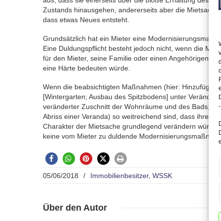
aus, dass sie einerseits über die bloße Erhaltung des bi
Zustands hinausgehen, andererseits aber die Mietsache 
dass etwas Neues entsteht.
Grundsätzlich hat ein Mieter eine Modernisierungsmaßn
Eine Duldungspflicht besteht jedoch nicht, wenn die M
für den Mieter, seine Familie oder einen Angehörigen se
eine Härte bedeuten würde.
Wenn die beabsichtigten Maßnahmen (hier: Hinzufügun
[Wintergarten; Ausbau des Spitzbodens] unter Veränder
veränderter Zuschnitt der Wohnräume und des Bads; Anl
-
Abriss einer Veranda) so weitreichend sind, dass ihre D
Charakter der Mietsache grundlegend verändern würde, l
keine vom Mieter zu duldende Modernisierungsmaßnahm
05/06/2018
/
Immobilienbesitzer
,
WSSK
Über
den Autor