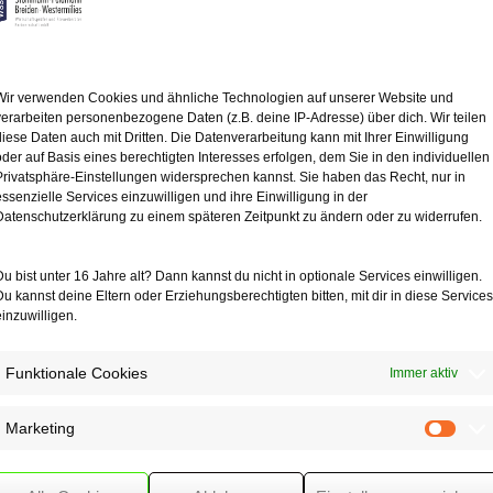
sherigen
nicht so verändern,
ahme zu dulden.
Wir verwenden Cookies und ähnliche Technologien auf unserer Website und
odernisierungsmaßnahme
verarbeiten personenbezogene Daten (z.B. deine IP-Adresse) über dich. Wir teilen
ines Haushalts
diese Daten auch mit Dritten. Die Datenverarbeitung kann mit Ihrer Einwilligung
oder auf Basis eines berechtigten Interesses erfolgen, dem Sie in den individuellen
Privatsphäre-Einstellungen widersprechen kannst. Sie haben das Recht, nur in
g neuer Räume
essenzielle Services einzuwilligen und ihre Einwilligung in der
ung des Grundrisses;
Datenschutzerklärung zu einem späteren Zeitpunkt zu ändern oder zu widerrufen.
egung einer Terrasse;
urchführung den
Du bist unter 16 Jahre alt? Dann kannst du nicht in optionale Services einwilligen.
iegt jedoch
Du kannst deine Eltern oder Erziehungsberechtigten bitten, mit dir in diese Services
e vor.
einzuwilligen.
Funktionale Cookies
Immer aktiv
Marketing
Mark