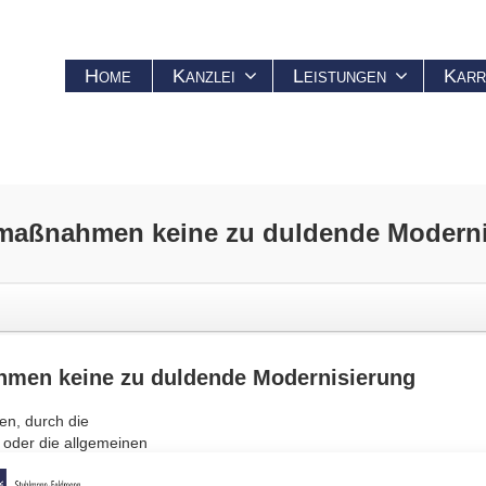
Home
Kanzlei
Leistungen
Karr
maßnahmen keine zu duldende
Moderni
hmen keine zu duldende
Modernisierung
n, durch die
 oder die allgemeinen
chnen sich dadurch