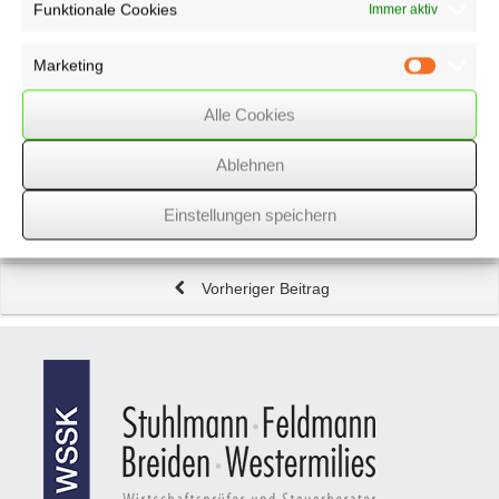
Funktionale Cookies
Immer aktiv
Mehr
Transparenz im Onlinehandel
durch neue EU-
Richtlinie
Marketing
Marketin
Alle Cookies
Schiffsfondsbeteiligung:
Vergleichssumme wegen
Fehlberatung unterliegt nicht der Kapitalertragssteuer
Ablehnen
Einstellungen speichern
Nächster Beitrag
Vorheriger Beitrag