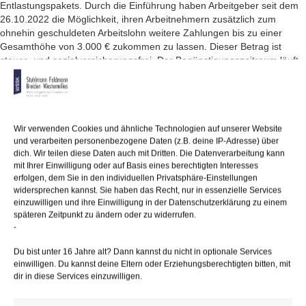
Entlastungspakets. Durch die Einführung haben Arbeitgeber seit dem
26.10.2022 die Möglichkeit, ihren Arbeitnehmern zusätzlich zum
ohnehin geschuldeten Arbeitslohn weitere Zahlungen bis zu einer
Gesamthöhe von 3.000 € zukommen zu lassen. Dieser Betrag ist
steuer- und sozialversicherungsfrei. Der Begünstigungszeitraum läuft
noch bis zum 31.12.2024. Dabei wird es den Arbeitgebern überlassen
werden, zu entscheiden, ob und in welcher Höhe sie die Prämie
zahlen, eine Zahlungsverpflichtung gibt es nicht.
Wir verwenden Cookies und ähnliche Technologien auf unserer Website
und verarbeiten personenbezogene Daten (z.B. deine IP-Adresse) über
dich. Wir teilen diese Daten auch mit Dritten. Die Datenverarbeitung kann
05/12/2022
/
WSSK
mit Ihrer Einwilligung oder auf Basis eines berechtigten Interesses
erfolgen, dem Sie in den individuellen Privatsphäre-Einstellungen
widersprechen kannst. Sie haben das Recht, nur in essenzielle Services
Über
den Autor
einzuwilligen und ihre Einwilligung in der Datenschutzerklärung zu einem
späteren Zeitpunkt zu ändern oder zu widerrufen.
wssk-admin
-
Related
Posts
Du bist unter 16 Jahre alt? Dann kannst du nicht in optionale Services
einwilligen. Du kannst deine Eltern oder Erziehungsberechtigten bitten, mit
dir in diese Services einzuwilligen.
Auslandsreisekrankenversicherung