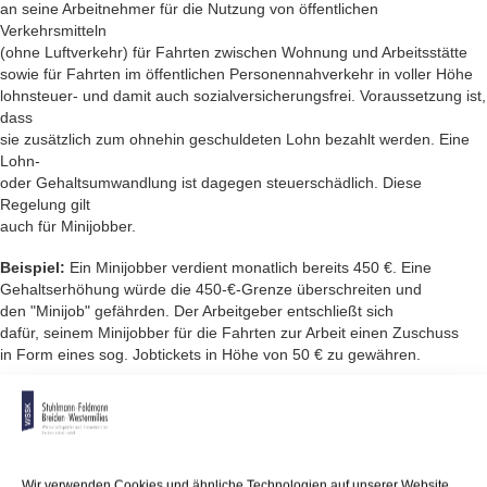
an seine Arbeitnehmer für die Nutzung von öffentlichen
Verkehrsmitteln
(ohne Luftverkehr) für Fahrten zwischen Wohnung und Arbeitsstätte
sowie für Fahrten im öffentlichen Personennahverkehr in voller Höhe
lohnsteuer- und damit auch sozialversicherungsfrei. Voraussetzung ist,
dass
sie zusätzlich zum ohnehin geschuldeten Lohn bezahlt werden. Eine
Lohn-
oder Gehaltsumwandlung ist dagegen steuerschädlich. Diese
Regelung gilt
auch für Minijobber.
Beispiel:
Ein Minijobber verdient monatlich bereits 450 €. Eine
Gehaltserhöhung würde die 450-€-Grenze überschreiten und
den "Minijob" gefährden. Der Arbeitgeber entschließt sich
dafür, seinem Minijobber für die Fahrten zur Arbeit einen Zuschuss
in Form eines sog. Jobtickets in Höhe von 50 € zu gewähren.
Vorteil:
Die Beschäftigung bleibt weiterhin ein Minijob, da es
sich bei dem Jobticket um einen lohnsteuer- und
sozialversicherungsfreien Sachbezug
handelt, der nicht die 450-€-Grenze erhöht. In die ab 2019 geltende
neue Regelung werden auch private Fahrten im öffentlichen
Wir verwenden Cookies und ähnliche Technologien auf unserer Website