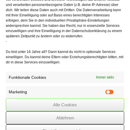
Nahverkehr in
und verarbeiten personenbezogene Daten (z.B. deine IP-Adresse) über
dich. Wir teilen diese Daten auch mit Dritten. Die Datenverarbeitung kann
die Steuerbefreiung einbezogen.
mit Ihrer Einwilligung oder auf Basis eines berechtigten Interesses
erfolgen, dem Sie in den individuellen Privatsphäre-Einstellungen
Anmerkung:
Aufwendungen für ein Jobticket blieben bisher als
widersprechen kannst. Sie haben das Recht, nur in essenzielle Services
Sachbezug
einzuwilligen und ihre Einwilligung in der Datenschutzerklärung zu einem
nur bis zu einer Freigrenze von monatlich 44 € steuer- und
späteren Zeitpunkt zu ändern oder zu widerrufen.
sozialversicherungsfrei.
-
Darüber hinaus bestand die Möglichkeit, steuerpflichtige Beträge
pauschal zu versteuern. Mit der neuen Regelung kann der Arbeitgeber
Du bist unter 16 Jahre alt? Dann kannst du nicht in optionale Services
seinen Arbeitnehmern
einwilligen. Du kannst deine Eltern oder Erziehungsberechtigten bitten, mit
weiter "Gehaltsvorteile" zukommen lassen, ohne die 450-€-Grenze
dir in diese Services einzuwilligen.
zu überschreiten oder Pauschalsteuer zu bezahlen.
Funktionale Cookies
Immer aktiv
28/05/2019
/
WSSK
Marketing
Marketin
Alle Cookies
Über
den Autor
Ablehnen
wssk-admin