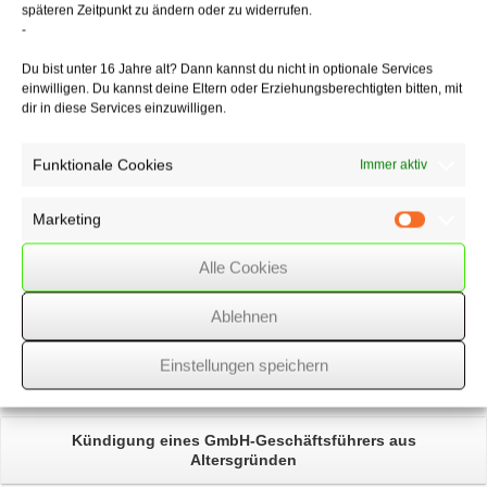
späteren Zeitpunkt zu ändern oder zu widerrufen.
-
Du bist unter 16 Jahre alt? Dann kannst du nicht in optionale Services
09/08/2017
/
Rechtsgebiete
,
WSSK
einwilligen. Du kannst deine Eltern oder Erziehungsberechtigten bitten, mit
dir in diese Services einzuwilligen.
Über
den Autor
Funktionale Cookies
Immer aktiv
wssk-admin
Marketing
Related
Posts
Marketin
Alle Cookies
Unlauterer Wettbewerb bei
Werbung auf Instagram
Ablehnen
GmbH-Geschäftsführer
sind regelmäßig
Einstellungen speichern
sozialversicherungspflichtig
Kündigung eines
GmbH-Geschäftsführers
aus
Altersgründen