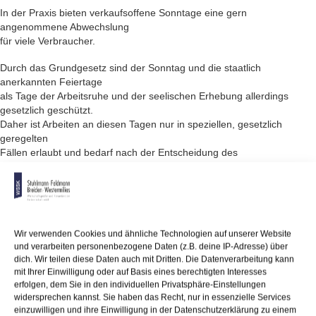
In der Praxis bieten verkaufsoffene Sonntage eine gern
angenommene Abwechslung
für viele Verbraucher.
Durch das Grundgesetz sind der Sonntag und die staatlich
anerkannten Feiertage
als Tage der Arbeitsruhe und der seelischen Erhebung allerdings
gesetzlich geschützt.
Daher ist Arbeiten an diesen Tagen nur in speziellen, gesetzlich
geregelten
Fällen erlaubt und bedarf nach der Entscheidung des
Bundesverwaltungsgerichts
eines Sachgrundes.
Als Sachgrund reicht das alleinige Umsatz- und Erwerbsinteresse der
Handelsbetriebe
Wir verwenden Cookies und ähnliche Technologien auf unserer Website
und das Shoppinginteresse der Kundschaft nicht aus. Ein darüber
und verarbeiten personenbezogene Daten (z.B. deine IP-Adresse) über
hinausgehendes
dich. Wir teilen diese Daten auch mit Dritten. Die Datenverarbeitung kann
öffentliches Interesse muss hinreichend gewichtig sein, um die
mit Ihrer Einwilligung oder auf Basis eines berechtigten Interesses
beabsichtigte
erfolgen, dem Sie in den individuellen Privatsphäre-Einstellungen
Ladenöffnung in ihrem zeitlichen, räumlichen und gegenständlichen
widersprechen kannst. Sie haben das Recht, nur in essenzielle Services
Umfang zu rechtfertigen.
einzuwilligen und ihre Einwilligung in der Datenschutzerklärung zu einem