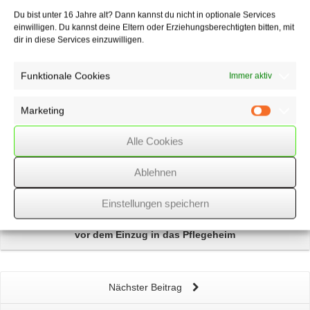
Du bist unter 16 Jahre alt? Dann kannst du nicht in optionale Services
einwilligen. Du kannst deine Eltern oder Erziehungsberechtigten bitten, mit
Über
den Autor
dir in diese Services einzuwilligen.
wssk-admin
Funktionale Cookies
Immer aktiv
Related
Posts
Marketing
Marketin
Fälligkeitstermine – September 2018
Alle Cookies
Kommission empfiehlt schrittweise Anhebung des
Ablehnen
Mindestlohns
Einstellungen speichern
Vereinbarung einer
Platz-/Reservierungsgebühr
für die Zeit
vor dem Einzug in das Pflegeheim
Nächster Beitrag