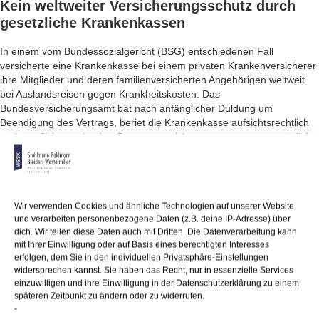
Kein weltweiter
Versicherungsschutz
durch
gesetzliche Krankenkassen
In einem vom Bundessozialgericht (BSG) entschiedenen Fall
versicherte eine Krankenkasse bei einem privaten Krankenversicherer
ihre Mitglieder und deren familienversicherten Angehörigen weltweit
bei Auslandsreisen gegen Krankheitskosten. Das
Bundesversicherungsamt bat nach anfänglicher Duldung um
Beendigung des Vertrags, beriet die Krankenkasse aufsichtsrechtlich
und verpflichtete sie, den Gruppenversicherungsvertrag unverzüglich
zu beenden.
Die Richter des BSG entschieden mit ihrem Urteil vom 31.5.2016, dass
die Krankenkasse mit dem Gruppenversicherungsvertrag zusätzliche,
nicht durch Gesetz zugelassene Leistungen übernahm. Hierzu hätte
Wir verwenden Cookies und ähnliche Technologien auf unserer Website
und verarbeiten personenbezogene Daten (z.B. deine IP-Adresse) über
es einer ausdrücklichen gesetzlichen Ermächtigung bedurft, an der es
dich. Wir teilen diese Daten auch mit Dritten. Die Datenverarbeitung kann
fehlt. Gesetzlich Krankenversicherte müssen sich bei Bedarf selbst
mit Ihrer Einwilligung oder auf Basis eines berechtigten Interesses
ergänzend mit weltweitem Schutz bei Auslandsreisen absichern.
erfolgen, dem Sie in den individuellen Privatsphäre-Einstellungen
widersprechen kannst. Sie haben das Recht, nur in essenzielle Services
einzuwilligen und ihre Einwilligung in der Datenschutzerklärung zu einem
späteren Zeitpunkt zu ändern oder zu widerrufen.
01/08/2016
/
Aktuelles
,
Wirtschafts-, Arbeits- und Sozialrecht
-