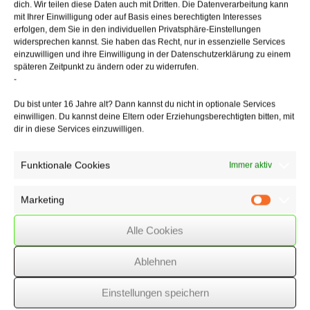
dich. Wir teilen diese Daten auch mit Dritten. Die Datenverarbeitung kann
Für Maßnahmen, die bereits vor dem 01.01.2019 begonnen haben
mit Ihrer Einwilligung oder auf Basis eines berechtigten Interesses
und
erfolgen, dem Sie in den individuellen Privatsphäre-Einstellungen
keine Zertifizierung vorweisen, wurde eine Übergangsregelung
widersprechen kannst. Sie haben das Recht, nur in essenzielle Services
einzuwilligen und ihre Einwilligung in der Datenschutzerklärung zu einem
getroffen.
späteren Zeitpunkt zu ändern oder zu widerrufen.
Für diese Maßnahmen ist die Zertifizierung zur Erlangung der
-
Steuerbefreiung
erstmals maßgeblich für Sachbezüge, die ab dem 31.12.2019 gewährt
Du bist unter 16 Jahre alt? Dann kannst du nicht in optionale Services
werden.
einwilligen. Du kannst deine Eltern oder Erziehungsberechtigten bitten, mit
dir in diese Services einzuwilligen.
Funktionale Cookies
Immer aktiv
18/03/2019
/
WSSK
Marketing
Marketin
Über
den Autor
Alle Cookies
wssk-admin
Ablehnen
Related
Posts
Einstellungen speichern
Anforderungen an die Fristsetzung zur
Nacherfüllung im