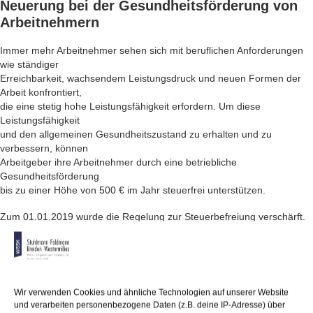
Neuerung bei der
Gesundheitsförderung von
Arbeitnehmern
Immer mehr Arbeitnehmer sehen sich mit beruflichen Anforderungen
wie ständiger
Erreichbarkeit, wachsendem Leistungsdruck und neuen Formen der
Arbeit konfrontiert,
die eine stetig hohe Leistungsfähigkeit erfordern. Um diese
Leistungsfähigkeit
und den allgemeinen Gesundheitszustand zu erhalten und zu
verbessern, können
Arbeitgeber ihre Arbeitnehmer durch eine betriebliche
Gesundheitsförderung
bis zu einer Höhe von 500 € im Jahr steuerfrei unterstützen.
Zum 01.01.2019 wurde die Regelung zur Steuerbefreiung verschärft.
Von
der Steuer sind jetzt nur noch Maßnahmen mit Zertifizierung durch
das
Sozialgesetzbuch befreit. Diese war bisher keine Voraussetzung für
die
Wir verwenden Cookies und ähnliche Technologien auf unserer Website
Steuerbefreiung bei der betrieblichen Gesundheitsförderung.
und verarbeiten personenbezogene Daten (z.B. deine IP-Adresse) über