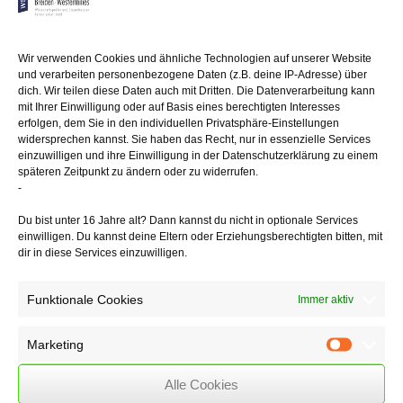
des Zugangs
der Kündigungserklärung am 29.4.2014 keinen
Sonderkündigungsschutz
Wir verwenden Cookies und ähnliche Technologien auf unserer Website
als schwerbehinderter Mensch. Ferner waren die in den vorgelegten
und verarbeiten personenbezogene Daten (z.B. deine IP-Adresse) über
Bescheiden
dich. Wir teilen diese Daten auch mit Dritten. Die Datenverarbeitung kann
angeführten gesundheitlichen Beeinträchtigungen des Arbeitnehmers
mit Ihrer Einwilligung oder auf Basis eines berechtigten Interesses
jedenfalls nicht so auffallend, dass sie ohne Weiteres "ins Auge
erfolgen, dem Sie in den individuellen Privatsphäre-Einstellungen
springen".
widersprechen kannst. Sie haben das Recht, nur in essenzielle Services
einzuwilligen und ihre Einwilligung in der Datenschutzerklärung zu einem
Der Nachweis der Schwerbehinderteneigenschaft gegenüber dem
späteren Zeitpunkt zu ändern oder zu widerrufen.
Arbeitgeber
-
ist dann entbehrlich, wenn die Schwerbehinderung offenkundig ist.
Du bist unter 16 Jahre alt? Dann kannst du nicht in optionale Services
Dabei muss
einwilligen. Du kannst deine Eltern oder Erziehungsberechtigten bitten, mit
jedoch nicht nur das Vorliegen einer oder mehrerer
dir in diese Services einzuwilligen.
Beeinträchtigungen offenkundig
sein, sondern auch, dass der Grad der Behinderung auf wenigstens
50 in einem
Funktionale Cookies
Immer aktiv
Feststellungsverfahren festgesetzt würde.
Marketing
Marketin
Alle Cookies
18/12/2017
/
Rechtsgebiete
,
WSSK