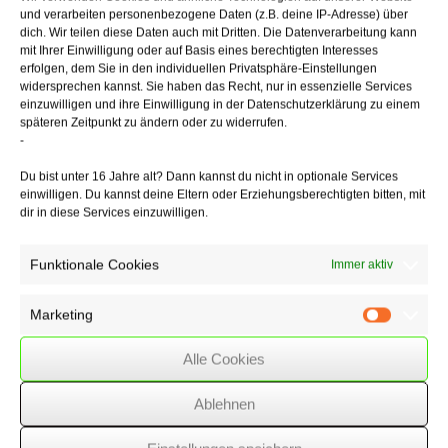
Auffassung
und verarbeiten personenbezogene Daten (z.B. deine IP-Adresse) über
der Bundesrichter, die einzige kostenlose Zahlungsart Verbraucher
dich. Wir teilen diese Daten auch mit Dritten. Die Datenverarbeitung kann
mit Ihrer Einwilligung oder auf Basis eines berechtigten Interesses
nicht dazu
erfolgen, dem Sie in den individuellen Privatsphäre-Einstellungen
zwingen, mit einem nicht beteiligten Dritten in vertragliche
widersprechen kannst. Sie haben das Recht, nur in essenzielle Services
Beziehungen zu
einzuwilligen und ihre Einwilligung in der Datenschutzerklärung zu einem
treten und diesem hochsensible Finanzdaten zu übermitteln.
späteren Zeitpunkt zu ändern oder zu widerrufen.
Grundsätzlich
-
kann das Geschäftsmodell "Sofortüberweisung" betrieben werden.
Den Kunden müssten jedoch weitere kostenlose
Du bist unter 16 Jahre alt? Dann kannst du nicht in optionale Services
Zahlungsmöglichkeiten
einwilligen. Du kannst deine Eltern oder Erziehungsberechtigten bitten, mit
angeboten werden.
dir in diese Services einzuwilligen.
Funktionale Cookies
Immer aktiv
27/09/2017
/
Rechtsgebiete
,
WSSK
Marketing
Marketin
Über
den Autor
Alle Cookies
wssk-admin
Ablehnen
Related
Posts