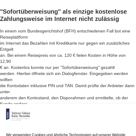
"Sofortüberweisung"
als einzige kostenlose
Zahlungsweise im Internet nicht zulässig
In einem vom Bundesgerichtshof (BFH) entschiedenen Fall bot eine
Reiseplattform
im Internet das Bezahlen mit Kreditkarte nur gegen ein zusätzliches
Entgelt
an. Bei einem Reisepreis von ca. 120 € fielen Kosten in Höhe von
12,90
€ an. Kostenlos konnte nur per "Sofortüberweisung" gezahlt
werden. Hierbei öffnete sich ein Dialogfenster. Eingegeben werden
sollten
die Kontodaten inklusive PIN und TAN. Damit prüfte der Anbieter dann
unter
anderem den Kontostand, den Disporahmen und ermittelte, ob der
Kunde andere
Konten hatte.
Die Richter des BGH entschieden dazu in ihrem Urteil vom 18.7.2017,
dass "Sofortüberweisung"
nicht als einzige kostenlose Zahlungsweise zumutbar ist. So darf, nach
Wir verwenden Cookies und ähnliche Technologien auf unserer Website