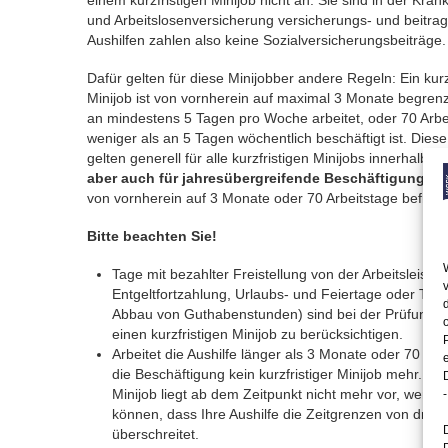
einem kurzfristigen Minijob nicht an. Sie sind in der Kran
und Arbeitslosenversicherung versicherungs- und beitrag
Aushilfen zahlen also keine Sozialversicherungsbeiträge.
Dafür gelten für diese Minijobber andere Regeln: Ein kurz
Minijob ist von vornherein auf maximal 3 Monate begrenz
an mindestens 5 Tagen pro Woche arbeitet, oder 70 Arbe
weniger als an 5 Tagen wöchentlich beschäftigt ist. Dies
gelten generell für alle kurzfristigen Minijobs innerhalb e
aber auch für jahresübergreifende Beschäftigungen,
von vornherein auf 3 Monate oder 70 Arbeitstage befriste
Bitte beachten Sie!
Tage mit bezahlter Freistellung von der Arbeitsleistun
Entgeltfortzahlung, Urlaubs- und Feiertage oder Tag
Abbau von Guthabenstunden) sind bei der Prüfung de
einen kurzfristigen Minijob zu berücksichtigen.
Arbeitet die Aushilfe länger als 3 Monate oder 70 Arbe
die Beschäftigung kein kurzfristiger Minijob mehr. Ein 
Minijob liegt ab dem Zeitpunkt nicht mehr vor, wenn 
-
können, dass Ihre Aushilfe die Zeitgrenzen von drei
überschreitet.