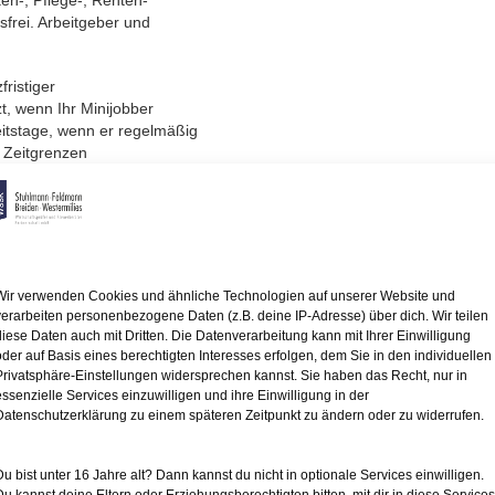
ken-, Pflege-, Renten-
sfrei. Arbeitgeber und
fristiger
t, wenn Ihr Minijobber
itstage, wenn er regelmäßig
e Zeitgrenzen
ines Kalenderjahres,
die
t sind.
Wir verwenden Cookies und ähnliche Technologien auf unserer Website und
g (z. B. Tage mit
verarbeiten personenbezogene Daten (z.B. deine IP-Adresse) über dich. Wir teilen
e der Freistellung zum
diese Daten auch mit Dritten. Die Datenverarbeitung kann mit Ihrer Einwilligung
r Zeitgrenzen für
oder auf Basis eines berechtigten Interesses erfolgen, dem Sie in den individuellen
Privatsphäre-Einstellungen widersprechen kannst. Sie haben das Recht, nur in
itstage, ist
essenzielle Services einzuwilligen und ihre Einwilligung in der
kurzfristiger
Datenschutzerklärung zu einem späteren Zeitpunkt zu ändern oder zu widerrufen.
Sie als Arbeitgeber absehen
 Monaten bzw. 70 Arbeitstagen
Du bist unter 16 Jahre alt? Dann kannst du nicht in optionale Services einwilligen.