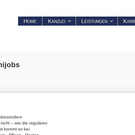
Home
Kanzlei
Leistungen
Karr
nijobs
insbesondere
nicht – wie die regulären
st kommt es bei