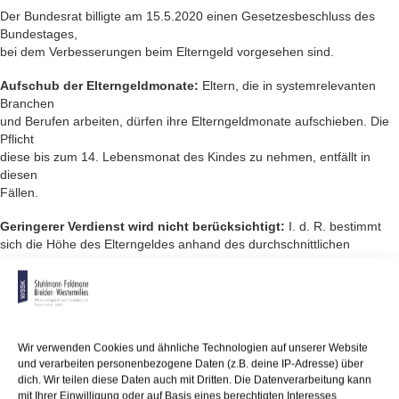
Der Bundesrat billigte am 15.5.2020 einen Gesetzesbeschluss des
Bundes­tages,
bei dem Verbesserungen beim Elterngeld vorgesehen sind.
Aufschub der Elterngeldmonate:
Eltern, die in systemrelevanten
Branchen
und Berufen arbeiten, dürfen ihre Elterngeldmonate aufschieben. Die
Pflicht
diese bis zum 14. Lebensmonat des Kindes zu nehmen, entfällt in
diesen
Fällen.
Geringerer Verdienst wird nicht berücksichtigt:
I. d. R. bestimmt
sich die Höhe des Elterngeldes anhand des durchschnittlichen
Nettoeinkommens
der 12 Monate vor der Geburt. Erhalten Eltern aufgrund der Corona-
Pandemie ein
geringeres Einkommen, z. B. wegen der Freistellung zur
Kinderbetreuung oder
Wir verwenden Cookies und ähnliche Technologien auf unserer Website
dem Kurzarbeiter- oder gar Arbeitslosengeld, werden Monate, in
und verarbeiten personenbezogene Daten (z.B. deine IP-Adresse) über
denen der Verdienst
dich. Wir teilen diese Daten auch mit Dritten. Die Datenverarbeitung kann
wegen der Krise geringer als sonst ausfällt, nicht mitgerechnet.
mit Ihrer Einwilligung oder auf Basis eines berechtigten Interesses