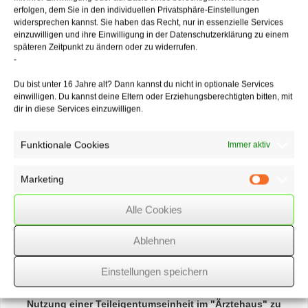
erfolgen, dem Sie in den individuellen Privatsphäre-Einstellungen
Partnerschaftsbonus:
Eltern, die wegen der Krise ihre eigentlichen
widersprechen kannst. Sie haben das Recht, nur in essenzielle Services
Arbeitszeiten
einzuwilligen und ihre Einwilligung in der Datenschutzerklärung zu einem
nicht einhalten können, verlieren ihren Anspruch auf den
späteren Zeitpunkt zu ändern oder zu widerrufen.
Partnerschaftsbonus
-
nicht.
Du bist unter 16 Jahre alt? Dann kannst du nicht in optionale Services
einwilligen. Du kannst deine Eltern oder Erziehungsberechtigten bitten, mit
dir in diese Services einzuwilligen.
30/07/2020
/
WSSK
Funktionale Cookies
Immer aktiv
Über
den Autor
Marketing
Marketin
wssk-admin
Alle Cookies
Related
Posts
Ablehnen
Fälligkeitstermine – Januar 2018
Einstellungen speichern
Nutzung einer Teileigentumseinheit im
"Ärztehaus"
zu