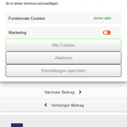
dir in diese Services einzuwilligen.
Related
Posts
Funktionale Cookies
Immer aktiv
Löschung positiver Bewertungen
in einem Ärzteportal
wegen Manipulationsverdachts
Marketing
Marketin
Alle Cookies
Mehr
Verbraucherschutz
im Zahlungsverkehr
Ablehnen
Vorsteuervergütung
durch EU-Staaten an im Inland
Einstellungen speichern
ansässige Unternehmer
Nächster Beitrag
Vorheriger Beitrag