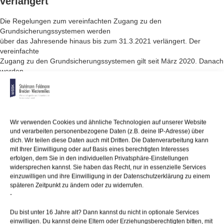
verlängert
Die Regelungen zum vereinfachten Zugang zu den
Grundsicherungssystemen werden
über das Jahresende hinaus bis zum 31.3.2021 verlängert. Der
vereinfachte
Zugang zu den Grundsicherungssystemen gilt seit März 2020. Danach
werden
z. B. Wohn- und Heizkosten voll anerkannt.
Des Weiteren wurde die Vermögensprüfung für 6 Monate ab
Bewilligung
grundsätzlich ausgesetzt. Selbstständig tätige Leistungsberechtigte
Wir verwenden Cookies und ähnliche Technologien auf unserer Website
erhalten zudem ihre Leistungen nach einem vereinfachten Verfahren.
und verarbeiten personenbezogene Daten (z.B. deine IP-Adresse) über
dich. Wir teilen diese Daten auch mit Dritten. Die Datenverarbeitung kann
mit Ihrer Einwilligung oder auf Basis eines berechtigten Interesses
erfolgen, dem Sie in den individuellen Privatsphäre-Einstellungen
widersprechen kannst. Sie haben das Recht, nur in essenzielle Services
26/01/2021
/
WSSK
einzuwilligen und ihre Einwilligung in der Datenschutzerklärung zu einem
späteren Zeitpunkt zu ändern oder zu widerrufen.
-
Über
den Autor
Du bist unter 16 Jahre alt? Dann kannst du nicht in optionale Services
wssk-admin
einwilligen. Du kannst deine Eltern oder Erziehungsberechtigten bitten, mit