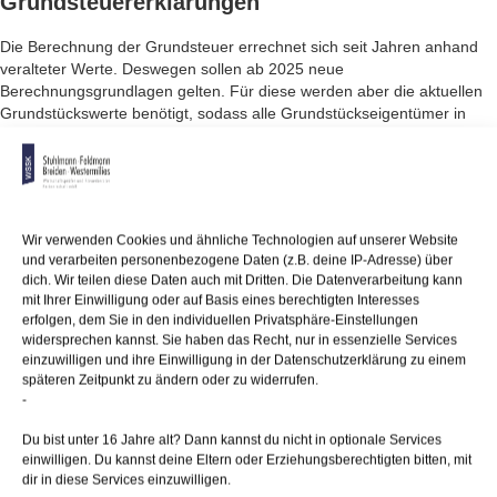
Grundsteuererklärungen
Die Berechnung der Grundsteuer errechnet sich seit Jahren anhand
veralteter Werte. Deswegen sollen ab 2025 neue
Berechnungsgrundlagen gelten. Für diese werden aber die aktuellen
Grundstückswerte benötigt, sodass alle Grundstückseigentümer in
Deutschland eine Grundsteuererklärung einreichen müssen. Die
ursprünglich angesetzte Frist dazu lief vom 1.7. bis zum 31.10.2022.
Da es nicht gelingen wird, dass alle Erklärungen innerhalb der Frist
eingehen, haben sich Bund und Länder kurz vor Ablauf der Frist
geeinigt, dass die Frist zur Abgabe der Grundsteuererklärungen
Wir verwenden Cookies und ähnliche Technologien auf unserer Website
bundesweit einmalig bis zum 31.1.2023 verlängert wird.
und verarbeiten personenbezogene Daten (z.B. deine IP-Adresse) über
dich. Wir teilen diese Daten auch mit Dritten. Die Datenverarbeitung kann
mit Ihrer Einwilligung oder auf Basis eines berechtigten Interesses
erfolgen, dem Sie in den individuellen Privatsphäre-Einstellungen
05/12/2022
/
WSSK
widersprechen kannst. Sie haben das Recht, nur in essenzielle Services
einzuwilligen und ihre Einwilligung in der Datenschutzerklärung zu einem
späteren Zeitpunkt zu ändern oder zu widerrufen.
-
Über
den Autor
Du bist unter 16 Jahre alt? Dann kannst du nicht in optionale Services
wssk-admin
einwilligen. Du kannst deine Eltern oder Erziehungsberechtigten bitten, mit
dir in diese Services einzuwilligen.
Related
Posts