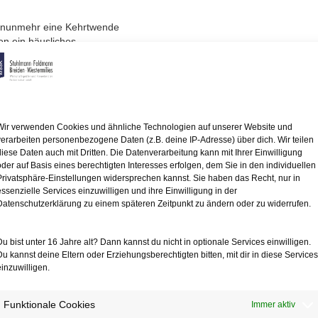
 nunmehr eine Kehrtwende
en ein häusliches
die Höchstbetragsgrenze
ss jeder von ihnen
inkünftemindernd
hstbetrag von
Wir verwenden Cookies und ähnliche Technologien auf unserer Website und
liches Arbeitszimmer
verarbeiten personenbezogene Daten (z.B. deine IP-Adresse) über dich. Wir teilen
etriebliche
diese Daten auch mit Dritten. Die Datenverarbeitung kann mit Ihrer Einwilligung
oder auf Basis eines berechtigten Interesses erfolgen, dem Sie in den individuellen
erfügung
Privatsphäre-Einstellungen widersprechen kannst. Sie haben das Recht, nur in
atz verfügt
essenzielle Services einzuwilligen und ihre Einwilligung in der
udem stellt er klar, dass
Datenschutzerklärung zu einem späteren Zeitpunkt zu ändern oder zu widerrufen.
 zur Hälfte
 häusliches
Du bist unter 16 Jahre alt? Dann kannst du nicht in optionale Services einwilligen.
Du kannst deine Eltern oder Erziehungsberechtigten bitten, mit dir in diese Services
 den Abzug
einzuwilligen.
stehen muss,
gkeit entfaltet
Funktionale Cookies
Immer aktiv
ubhaft erscheinen