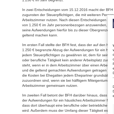
1.250 € im Jahr begrenzt.
In zwei Entscheidungen vom 15.12.2016 macht der BFH
zugunsten der Steuerpflichtigen, die mit weiteren Person
Arbeitszimmer nutzen. Nach diesen Entscheidungen ist 
von 1.250 € im Jahr personenbezogen anzuwenden, soda
seine Aufwendungen hierfür bis zu dieser Obergrenze e
geltend machen kann.
Im ersten Fall stellte der BFH fest, dass der auf den Höc
1.250 € begrenzte Abzug der Aufwendungen für ein häus
jedem Steuerpflichtigen zu gewähren ist, dem für seine b
oder berufliche Tätigkeit kein anderer Arbeitsplatz zur V
steht, wenn er in dem Arbeitszimmer über einen Arbeitspl
und die geltend gemachten Aufwendungen getragen hat. Z
die Kosten bei Ehegatten jedem Ehepartner grundsätzlich
-
zuzuordnen sind, wenn sie bei hälftigem Miteigentum ein
Arbeitszimmer gemeinsam nutzen.
Im zweiten Fall betont der BFH darüber hinaus, dass für
der Aufwendungen für ein häusliches Arbeitszimmer fest
dass dort überhaupt eine berufliche oder betriebliche Täti
wird. Außerdem muss der Umfang dieser Tätigkeit es gla