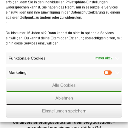
erfolgen, dem Sie in den individuellen Privatsphäre-Einstellungen
Tabellenfeldern für Wohnungen einer bestimmten Kategorie jeweils
widersprechen kannst. Sie haben das Recht, nur in essenzielle Services
eine bestimmte Mietpreisspanne ausweist, das seiner Auffassung nach
einzuwilligen und ihre Einwilligung in der Datenschutzerklärung zu einem
einschlägige Mietspiegelfeld mitteilt. Denn in diesem Fall kann der
späteren Zeitpunkt zu ändern oder zu widerrufen.
Mieter die maßgebliche Mietpreisspanne dem betreffenden
-
Mietspiegel ohne Weiteres entnehmen.
Du bist unter 16 Jahre alt? Dann kannst du nicht in optionale Services
einwilligen. Du kannst deine Eltern oder Erziehungsberechtigten bitten, mit
dir in diese Services einzuwilligen.
04/11/2021
/
WSSK
Funktionale Cookies
Immer aktiv
Über
den Autor
Marketing
Marketin
wssk-admin
Alle Cookies
Related
Posts
Ablehnen
Fälligkeitstermine – Oktober 2020
Einstellungen speichern
Unfallversicherungsschutz
auf dem Weg zur Arbeit –
ausgehend von einem sog. dritten Ort