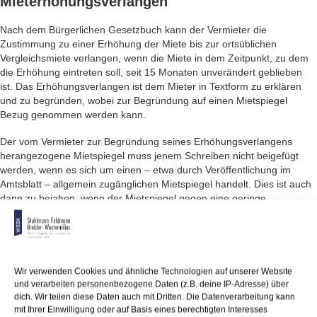
Mieterhöhungsverlangen
Nach dem Bürgerlichen Gesetzbuch kann der Vermieter die
Zustimmung zu einer Erhöhung der Miete bis zur ortsüblichen
Vergleichsmiete verlangen, wenn die Miete in dem Zeitpunkt, zu dem
die Erhöhung eintreten soll, seit 15 Monaten unverändert geblieben
ist. Das Erhöhungsverlangen ist dem Mieter in Textform zu erklären
und zu begründen, wobei zur Begründung auf einen Mietspiegel
Bezug genommen werden kann.
Der vom Vermieter zur Begründung seines Erhöhungsverlangens
herangezogene Mietspiegel muss jenem Schreiben nicht beigefügt
werden, wenn es sich um einen – etwa durch Veröffentlichung im
Amtsblatt – allgemein zugänglichen Mietspiegel handelt. Dies ist auch
dann zu bejahen, wenn der Mietspiegel gegen eine geringe
Schutzgebühr (etwa 3 €) von privaten Vereinigungen an jedermann
abgegeben wird.
Auch die sich aus dem Mietspiegel ergebende Mietpreisspanne muss
der Vermieter zur Erfüllung der formellen Voraussetzungen nicht in
Wir verwenden Cookies und ähnliche Technologien auf unserer Website
jedem Fall angeben. Als entbehrlich hat der Bundesgerichtshof diese
und verarbeiten personenbezogene Daten (z.B. deine IP-Adresse) über
Angabe ausdrücklich angesehen, wenn der Vermieter, der sein
dich. Wir teilen diese Daten auch mit Dritten. Die Datenverarbeitung kann
Erhöhungsverlangen auf einen Mietspiegel stützt, der in Form von
mit Ihrer Einwilligung oder auf Basis eines berechtigten Interesses