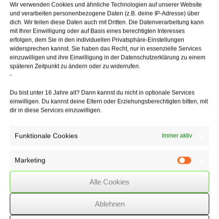
Der BFH widersprach der Begründung und ließ den Antrag der
Wir verwenden Cookies und ähnliche Technologien auf unserer Website
Hotelbetreiber auf Aussetzung der Vollziehung zu, da die Rechtslage
und verarbeiten personenbezogene Daten (z.B. deine IP-Adresse) über
zu der Thematik noch nicht eindeutig richterlich geklärt sei.
dich. Wir teilen diese Daten auch mit Dritten. Die Datenverarbeitung kann
Zusatzleistungen, wie Frühstück oder Wellnessangebote, gehörten
mit Ihrer Einwilligung oder auf Basis eines berechtigten Interesses
nicht zur unmittelbaren Vermietungsleistung (Beherbergung).
erfolgen, dem Sie in den individuellen Privatsphäre-Einstellungen
widersprechen kannst. Sie haben das Recht, nur in essenzielle Services
Bis vor einigen Jahren galt es als unionskonform, dass Leistungen
einzuwilligen und ihre Einwilligung in der Datenschutzerklärung zu einem
späteren Zeitpunkt zu ändern oder zu widerrufen.
dieser Art aufgeteilt und somit unterschiedlich besteuert werden. Der
-
Europäische Gerichtshof (EuGH) hat sich jedoch in der Rechtssache
“Stadion Amsterdam” bereits im Jahr 2018 gegen das Aufteilungsgebot
Du bist unter 16 Jahre alt? Dann kannst du nicht in optionale Services
ausgesprochen. Eine Entscheidung durch den EuGH, ob das nationale
einwilligen. Du kannst deine Eltern oder Erziehungsberechtigten bitten, mit
Aufteilungsgebot mit dem Unionsrecht konform ist, steht noch aus. Bis
dir in diese Services einzuwilligen.
dahin sollten ähnlich gelagerte Fälle offengehalten werden.
Funktionale Cookies
Immer aktiv
23/08/2022
/
WSSK
Marketing
Marketin
Alle Cookies
Über
den Autor
Ablehnen
wssk-admin