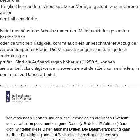
berufliche
Tätigkeit kein anderer Arbeitsplatz zur Verfügung steht, was in Corona-
Zeiten
der Fall sein dürfte.
Bildet das häusliche Arbeitszimmer den Mittelpunkt der gesamten
betrieblichen
oder beruflichen Tätigkeit, kommt auch ein unbeschränkter Abzug der
Aufwendungen in Frage. Die Voraussetzungen sind dann jedoch
zeitanteilig zu
prüfen. Sind die Aufwendungen höher als 1.250 €, können
sie nur berücksichtigt werden, soweit sie auf den Zeitraum entfallen, in
dem man zu Hause arbeitet.
Folgende Aufwendungen können (anteilig nach Fläche) in Ansatz
gebracht
werden: Kaltmiete oder Gebäude-Abschreibung, Wasser,
Nebenkosten, Müllabfuhr,
Verwaltungskosten, Grundsteuer, Versicherungen, Schornsteinfeger,
Heizung, Reinigung,
Wir verwenden Cookies und ähnliche Technologien auf unserer Website
Strom, Renovierung, Schuldzinsen.
und verarbeiten personenbezogene Daten (z.B. deine IP-Adresse) über
dich. Wir teilen diese Daten auch mit Dritten. Die Datenverarbeitung kann
mit Ihrer Einwilligung oder auf Basis eines berechtigten Interesses
Bitte beachten Sie:
Eine "Arbeitsecke" im Wohn- oder Schlafbereich