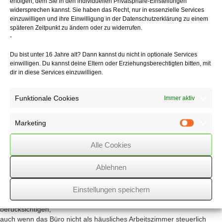
erfolgen, dem Sie in den individuellen Privatsphäre-Einstellungen
gilt nicht als "häusliches Arbeitszimmer". Ein Arbeitszimmer
widersprechen kannst. Sie haben das Recht, nur in essenzielle Services
ist ein Raum, der nach seiner Funktion und Ausstattung vorwiegend
einzuwilligen und ihre Einwilligung in der Datenschutzerklärung zu einem
der Erledigung
späteren Zeitpunkt zu ändern oder zu widerrufen.
gedanklicher, schriftlicher, verwaltungstechnischer oder
-
organisatorischer Arbeiten
dient. Er muss auch ausschließlich oder nahezu (zu 90 %)
Du bist unter 16 Jahre alt? Dann kannst du nicht in optionale Services
ausschließlich
einwilligen. Du kannst deine Eltern oder Erziehungsberechtigten bitten, mit
zu betrieblichen oder beruflichen Zwecken genutzt werden.
dir in diese Services einzuwilligen.
Die Höchstbetragsgrenze von 1.250 € im Jahr ist personenbezogen
Funktionale Cookies
Immer aktiv
anzuwenden,
sodass im Falle der Nutzung durch eine weitere Person, z. B. des
Ehepartners,
Marketing
Marketin
jeder von ihnen seine Aufwendungen hierfür bis zu dieser Obergrenze
steuerlich
Alle Cookies
geltend machen kann.
Ablehnen
Aufwendungen für Arbeitsmittel, wie z. B. Schreibtisch, Bücherregal
und PC/Laptop, die der Steuerpflichtige selbst getragen hat, sind bei
Einstellungen speichern
betrieblicher/beruflicher
Veranlassung als Betriebsausgaben oder Werbungskosten zu
berücksichtigen,
auch wenn das Büro nicht als häusliches Arbeitszimmer steuerlich