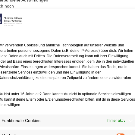
verbundene Auswirkungen
ich noch
nausschüttung
ndesfinanzhof nun
ätzung, so ist
rdeckten Gewinnausschüttung
Wir verwenden Cookies und ähnliche Technologien auf unserer Website und
or, wenn dem Gesellschafter
verarbeiten personenbezogene Daten (z.B. deine IP-Adresse) über dich. Wir teilen
t einer verhinderten
diese Daten auch mit Dritten. Die Datenverarbeitung kann mit Ihrer Einwilligung
ergeht. Die sog.
oder auf Basis eines berechtigten Interesses erfolgen, dem Sie in den individuellen
ächlich solch
Privatsphäre-Einstellungen widersprechen kannst. Sie haben das Recht, nur in
im Finanzamt. Dieses
essenzielle Services einzuwilligen und ihre Einwilligung in der
Datenschutzerklärung zu einem späteren Zeitpunkt zu ändern oder zu widerrufen.
ebseinnahmen nicht geklärt
Du bist unter 16 Jahre alt? Dann kannst du nicht in optionale Services einwilligen.
llungslast. Der Gesellschafter
Du kannst deine Eltern oder Erziehungsberechtigten bitten, mit dir in diese Services
t oder dieses nicht durch
einzuwilligen.
h durch das Mitwirken
nicht geklärt werden
en Gewinnausschüttung
Funktionale Cookies
Immer aktiv