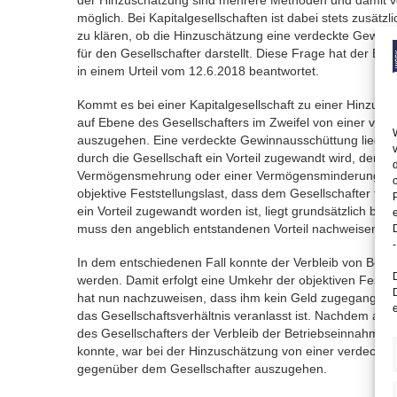
der Hinzuschätzung sind mehrere Methoden und damit 
möglich. Bei Kapitalgesellschaften ist dabei stets zusätzl
zu klären, ob die Hinzuschätzung eine verdeckte Gewin
für den Gesellschafter darstellt. Diese Frage hat der Bu
in einem Urteil vom 12.6.2018 beantwortet.
Kommt es bei einer Kapitalgesellschaft zu einer Hinzusch
auf Ebene des Gesellschafters im Zweifel von einer ve
auszugehen. Eine verdeckte Gewinnausschüttung liegt v
durch die Gesellschaft ein Vorteil zugewandt wird, der mi
Vermögensmehrung oder einer Vermögensminderung einh
objektive Feststellungslast, dass dem Gesellschafter tats
ein Vorteil zugewandt worden ist, liegt grundsätzlich be
muss den angeblich entstandenen Vorteil nachweisen.
-
In dem entschiedenen Fall konnte der Verbleib von Betri
werden. Damit erfolgt eine Umkehr der objektiven Festste
hat nun nachzuweisen, dass ihm kein Geld zugegangen is
das Gesellschaftsverhältnis veranlasst ist. Nachdem auc
des Gesellschafters der Verbleib der Betriebseinnahmen 
konnte, war bei der Hinzuschätzung von einer verdeckt
gegenüber dem Gesellschafter auszugehen.