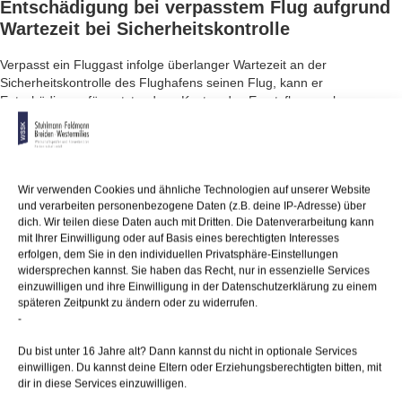
Entschädigung bei verpasstem Flug
aufgrund
Wartezeit bei Sicherheitskontrolle
Verpasst ein Fluggast infolge überlanger Wartezeit an der
Sicherheitskontrolle des Flughafens seinen Flug, kann er
Entschädigung für entstandene Kosten des Ersatzflugs verlangen,
wenn er sich gemäß den Empfehlungen des Flughafens rechtzeitig
beim Check-In eingefunden und von dort ohne erhebliche
Verzögerungen die Sicherheitskontrolle aufgesucht hat. Zu dieser
Entscheidung kamen die Richter des Oberlandesgerichts Frankfurt am
Main in ihrem Urteil v. 27.1.2022.
Wir verwenden Cookies und ähnliche Technologien auf unserer Website
und verarbeiten personenbezogene Daten (z.B. deine IP-Adresse) über
dich. Wir teilen diese Daten auch mit Dritten. Die Datenverarbeitung kann
mit Ihrer Einwilligung oder auf Basis eines berechtigten Interesses
erfolgen, dem Sie in den individuellen Privatsphäre-Einstellungen
05/05/2022
/
WSSK
widersprechen kannst. Sie haben das Recht, nur in essenzielle Services
einzuwilligen und ihre Einwilligung in der Datenschutzerklärung zu einem
späteren Zeitpunkt zu ändern oder zu widerrufen.
Über
den Autor
-
Du bist unter 16 Jahre alt? Dann kannst du nicht in optionale Services
wssk-admin
einwilligen. Du kannst deine Eltern oder Erziehungsberechtigten bitten, mit
dir in diese Services einzuwilligen.
Related
Posts