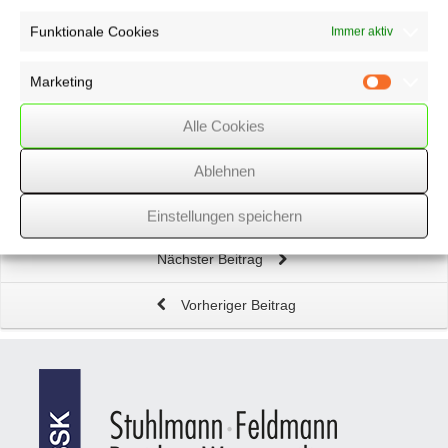
Funktionale Cookies
Immer aktiv
Lohnsteuer-Ermäßigung und der
Eintrag von Freibeträgen
Marketing
Marketin
Berücksichtigung des
Kindererziehungsaufwands in der
Pflegeversicherung
Alle Cookies
Ablehnen
Änderung der Vorschriften zum
Reiserecht
Einstellungen speichern
Nächster Beitrag
Vorheriger Beitrag