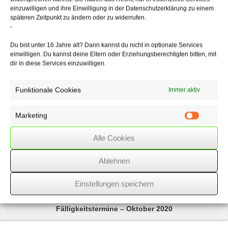
dieser Anmeldung
einzuwilligen und ihre Einwilligung in der Datenschutzerklärung zu einem
erteilten Patents – gegebenenfalls Zug um Zug gegen Zahlung der
späteren Zeitpunkt zu ändern oder zu widerrufen.
Kosten für
-
die Anmeldung und Aufrechterhaltung des Schutzrechts – zu.
Du bist unter 16 Jahre alt? Dann kannst du nicht in optionale Services
einwilligen. Du kannst deine Eltern oder Erziehungsberechtigten bitten, mit
dir in diese Services einzuwilligen.
27/09/2017
/
GmbH
,
WSSK
Funktionale Cookies
Immer aktiv
Über
den Autor
Marketing
Marketin
wssk-admin
Alle Cookies
Related
Posts
Ablehnen
Jahressteuergesetz 2020
verabschiedet
Einstellungen speichern
Fälligkeitstermine – Oktober 2020