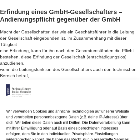
Erfindung eines GmbH-Gesellschafters
–
Andienungspflicht gegenüber der GmbH
Macht der Gesellschafter, der wie ein Geschäftsführer in die Leitung
der Gesellschaft eingebunden ist, im Zusammenhang mit dieser
Tätigkeit
eine Erfindung, kann für ihn nach den Gesamtumständen die Pflicht
bestehen, diese Erfindung der Gesellschaft (entschädigungslos)
anzudienen,
wenn die Leitungsfunktion des Gesellschafters auch den technischen
Bereich betraf,
die Erfindung dem Geschäftsgegenstand der Gesellschaft zuzuordnen
ist und
die Erfindung überwiegend auf Mitteln, Erfahrungen und Vorarbeiten
des
Unternehmens beruhte.
Wir verwenden Cookies und ähnliche Technologien auf unserer Website
und verarbeiten personenbezogene Daten (z.B. deine IP-Adresse) über
Verstößt der Gesellschafter gegen die ihn treffende Andienungspflicht
dich. Wir teilen diese Daten auch mit Dritten. Die Datenverarbeitung kann
und meldet die Erfindung im eigenen Namen als Patent an, steht der
mit Ihrer Einwilligung oder auf Basis eines berechtigten Interesses
Gesellschaft
erfolgen, dem Sie in den individuellen Privatsphäre-Einstellungen
ein Anspruch auf Übertragung der Anmeldung bzw. des aufgrund
widersprechen kannst. Sie haben das Recht, nur in essenzielle Services