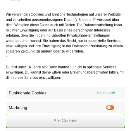
Des Weiteren kann ein Unternehmen ein legitimes Interesse daran
haben, frühzeitig
Wir verwenden Cookies und ähnliche Technologien auf unserer Website
einen Nachfolger in der Unternehmensleitung zu installieren. Erhält
und verarbeiten personenbezogene Daten (z.B. deine IP-Adresse) über
dann
dich. Wir teilen diese Daten auch mit Dritten. Die Datenverarbeitung kann
ein aufgrund der Altersklausel vorzeitig ausscheidender
mit Ihrer Einwilligung oder auf Basis eines berechtigten Interesses
Geschäftsführer
erfolgen, dem Sie in den individuellen Privatsphäre-Einstellungen
sofort eine betriebliche Altersversorgung, ist seinen Interessen an
widersprechen kannst. Sie haben das Recht, nur in essenzielle Services
einzuwilligen und ihre Einwilligung in der Datenschutzerklärung zu einem
einer sozialen
späteren Zeitpunkt zu ändern oder zu widerrufen.
Absicherung Rechnung getragen.
-
Unter diesen Voraussetzungen ist daher – nach Auffassung des OLG –
Du bist unter 16 Jahre alt? Dann kannst du nicht in optionale Services
eine vereinbarte
einwilligen. Du kannst deine Eltern oder Erziehungsberechtigten bitten, mit
Altersgrenze, die deutlich unterhalb des gesetzlichen
dir in diese Services einzuwilligen.
Renteneintrittsalters
liegt, als mit dem Allgemeinen Gleichbehandlungsgesetz vereinbar
Funktionale Cookies
anzusehen.
Immer aktiv
Marketing
Marketin
27/09/2017
/
GmbH
,
WSSK
Alle Cookies