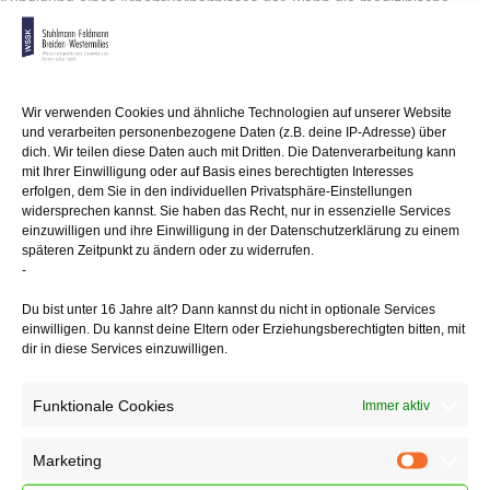
Kündigung eines Arbeitsverhältnisses dar, wenn die medizinische
Fachangestellte
einer Arztpraxis Patientendaten unbefugt nach außen gibt. Die
Gewährleistung
der ärztlichen Schweigepflicht, auch durch das nicht-ärztliche
Personal,
Wir verwenden Cookies und ähnliche Technologien auf unserer Website
und verarbeiten personenbezogene Daten (z.B. deine IP-Adresse) über
ist grundlegend für das erforderliche Vertrauensverhältnis zwischen
dich. Wir teilen diese Daten auch mit Dritten. Die Datenverarbeitung kann
Arzt und Patient. Die Betreiber medizinischer Einrichtungen haben
mit Ihrer Einwilligung oder auf Basis eines berechtigten Interesses
daher ein
erfolgen, dem Sie in den individuellen Privatsphäre-Einstellungen
gewichtiges Interesse daran, dieses Vertrauen bei Störungen durch
widersprechen kannst. Sie haben das Recht, nur in essenzielle Services
Preisgabe
einzuwilligen und ihre Einwilligung in der Datenschutzerklärung zu einem
von Patientendaten möglichst schnell wiederherzustellen.
späteren Zeitpunkt zu ändern oder zu widerrufen.
-
Hinweis:
Neben der arbeitsrechtlichen Beurteilung gibt es noch die
strafrechtliche
Du bist unter 16 Jahre alt? Dann kannst du nicht in optionale Services
Seite. Wer unbefugt ein Geheimnis, namentlich ein zum persönlichen
einwilligen. Du kannst deine Eltern oder Erziehungsberechtigten bitten, mit
dir in diese Services einzuwilligen.
Lebensbereich
gehörendes Geheimnis oder ein Betriebs- oder Geschäftsgeheimnis,
offenbart,
Funktionale Cookies
Immer aktiv
das ihm z. B. als Arzt, Zahnarzt, Tierarzt oder Apotheker anvertraut
worden
oder sonst bekannt geworden ist, macht sich strafbar. Angestellte
Marketing
Marketin
dieser Berufsträger