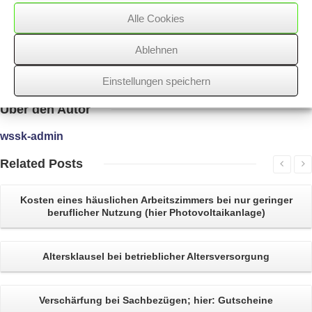
es auf die Frage der Handlungstendenz nicht mehr an.
Alle Cookies
Ablehnen
13/04/2021
/
WSSK
Einstellungen speichern
Über
den Autor
wssk-admin
Related
Posts
Kosten eines
häuslichen Arbeitszimmers
bei nur geringer
beruflicher Nutzung (hier Photovoltaikanlage)
Altersklausel bei
betrieblicher Altersversorgung
Verschärfung bei Sachbezügen;
hier: Gutscheine