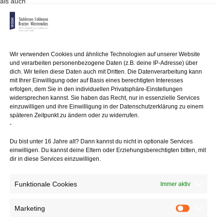
als auch
der Nahrungsmittelbeschaffung. Bei einem späteren Gespräch mit
einem
Mitarbeiter der Unfallkasse rückte sie auf Nachfrage das
Schmerzmittel
in den Vordergrund; das Fleisch nahm sie nur bei dieser Gelegenheit
Wir verwenden Cookies und ähnliche Technologien auf unserer Website
mit. Die
und verarbeiten personenbezogene Daten (z.B. deine IP-Adresse) über
Unfallkasse lehnte daraufhin die Anerkennung als Arbeitsunfall ab, weil
dich. Wir teilen diese Daten auch mit Dritten. Die Datenverarbeitung kann
eine
mit Ihrer Einwilligung oder auf Basis eines berechtigten Interesses
ehrenamtliche Pflegeperson nur bei der Besorgung von
erfolgen, dem Sie in den individuellen Privatsphäre-Einstellungen
Nahrungsmitteln, nicht
widersprechen kannst. Sie haben das Recht, nur in essenzielle Services
einzuwilligen und ihre Einwilligung in der Datenschutzerklärung zu einem
aber von Medikamenten unfallversichert ist.
späteren Zeitpunkt zu ändern oder zu widerrufen.
-
Die LSG kam jedoch zu dem Entschluss, dass der Fahrradunfall einer
ehrenamtlichen
Du bist unter 16 Jahre alt? Dann kannst du nicht in optionale Services
Pflegekraft auf dem Rückweg von Besorgungen für die
einwilligen. Du kannst deine Eltern oder Erziehungsberechtigten bitten, mit
Pflegepersonen
dir in diese Services einzuwilligen.
(Arzneimittel bzw. Wildfleisch) als versicherter Arbeitsunfall
anzuerkennen
Funktionale Cookies
ist. So ist es unschädlich, dass die Nahrungsmittelbeschaffung nicht im
Immer aktiv
Vordergrund stand. Denn auch bei der Besorgung von Schmerzmitteln
handelt es
Marketing
Marketin
sich um eine unfallversicherte Tätigkeit einer Pflegeperson. Daher kam