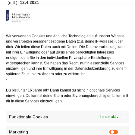
(mtl.):
12.4.2021
Sozialversicherungsbeiträge:
28.4.2021
13/04/2021
/
WSSK
Wir verwenden Cookies und ähnliche Technologien auf unserer Website
und verarbeiten personenbezogene Daten (z.B. deine IP-Adresse) über
dich. Wir teilen diese Daten auch mit Dritten. Die Datenverarbeitung kann
Über
den Autor
mit Ihrer Einwilligung oder auf Basis eines berechtigten Interesses
erfolgen, dem Sie in den individuellen Privatsphäre-Einstellungen
widersprechen kannst. Sie haben das Recht, nur in essenzielle Services
wssk-admin
einzuwilligen und ihre Einwilligung in der Datenschutzerklärung zu einem
späteren Zeitpunkt zu ändern oder zu widerrufen.
Related
Posts
-
Du bist unter 16 Jahre alt? Dann kannst du nicht in optionale Services
Angedrohte
Erkrankung als Kündigungsgrund
einwilligen. Du kannst deine Eltern oder Erziehungsberechtigten bitten, mit
dir in diese Services einzuwilligen.
Zuordnung einer Beteiligung
zum Privat- oder
Betriebsvermögen
Funktionale Cookies
Immer aktiv
Marketing
Marketin
Elektromobilität –
Mehr Ladesäulen für E-Fahrzeuge