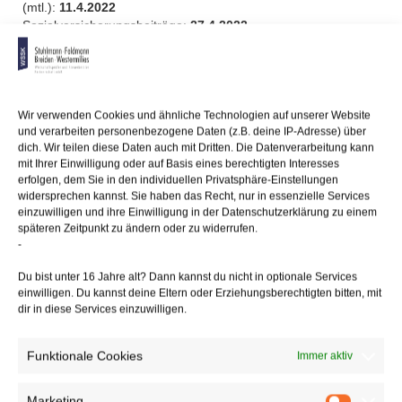
(mtl.):
11.4.2022
Sozialversicherungsbeiträge:
27.4.2022
27/04/2022
/
WSSK
Wir verwenden Cookies und ähnliche Technologien auf unserer Website
und verarbeiten personenbezogene Daten (z.B. deine IP-Adresse) über
dich. Wir teilen diese Daten auch mit Dritten. Die Datenverarbeitung kann
Über
den Autor
mit Ihrer Einwilligung oder auf Basis eines berechtigten Interesses
erfolgen, dem Sie in den individuellen Privatsphäre-Einstellungen
wssk-admin
widersprechen kannst. Sie haben das Recht, nur in essenzielle Services
einzuwilligen und ihre Einwilligung in der Datenschutzerklärung zu einem
Related
Posts
späteren Zeitpunkt zu ändern oder zu widerrufen.
-
Vergleichsportale
– nicht immer verbraucherfreundlich
Du bist unter 16 Jahre alt? Dann kannst du nicht in optionale Services
einwilligen. Du kannst deine Eltern oder Erziehungsberechtigten bitten, mit
dir in diese Services einzuwilligen.
Unverzügliches Nutzen des Familienheims zur Erlangung
einer
Erbschaftsteuerbefreiung
Funktionale Cookies
Immer aktiv
Marketing
Familienentlastungspaket
für mehr Kindergeld