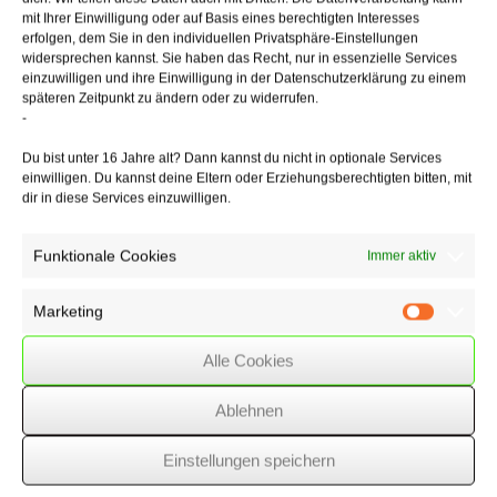
Jahresabrechnung
mit Ihrer Einwilligung oder auf Basis eines berechtigten Interesses
den Verwalter trifft, der im Zeitpunkt der Entstehung der
erfolgen, dem Sie in den individuellen Privatsphäre-Einstellungen
Abrechnungspflicht
widersprechen kannst. Sie haben das Recht, nur in essenzielle Services
Amtsinhaber ist. Scheidet der Verwalter im Laufe des Wirtschaftsjahres
einzuwilligen und ihre Einwilligung in der Datenschutzerklärung zu einem
aus seinem
späteren Zeitpunkt zu ändern oder zu widerrufen.
Amt aus, schuldet er – vorbehaltlich einer abweichenden Vereinbarung
-
– die Jahresabrechnung
für das abgelaufene Wirtschaftsjahr unabhängig davon, ob im
Du bist unter 16 Jahre alt? Dann kannst du nicht in optionale Services
Zeitpunkt
einwilligen. Du kannst deine Eltern oder Erziehungsberechtigten bitten, mit
dir in diese Services einzuwilligen.
seines Ausscheidens die Abrechnung bereits fällig war.
Funktionale Cookies
Immer aktiv
12/06/2018
/
WSSK
Marketing
Marketin
Über
den Autor
Alle Cookies
wssk-admin
Ablehnen
Related
Posts
Einstellungen speichern