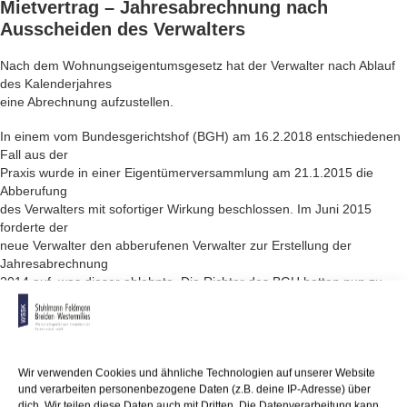
Mietvertrag – Jahresabrechnung
nach
Ausscheiden des Verwalters
Nach dem Wohnungseigentumsgesetz hat der Verwalter nach Ablauf
des Kalenderjahres
eine Abrechnung aufzustellen.
In einem vom Bundesgerichtshof (BGH) am 16.2.2018 entschiedenen
Fall aus der
Praxis wurde in einer Eigentümerversammlung am 21.1.2015 die
Abberufung
des Verwalters mit sofortiger Wirkung beschlossen. Im Juni 2015
forderte der
neue Verwalter den abberufenen Verwalter zur Erstellung der
Jahresabrechnung
2014 auf, was dieser ablehnte. Die Richter des BGH hatten nun zu
entscheiden,
ob der neue oder der alte Verwalter verpflichtet war, die
Jahresabrechnung 2014
zu erstellen.
Wir verwenden Cookies und ähnliche Technologien auf unserer Website
Sie kamen zu der Entscheidung, dass die Pflicht zur Erstellung der
und verarbeiten personenbezogene Daten (z.B. deine IP-Adresse) über
dich. Wir teilen diese Daten auch mit Dritten. Die Datenverarbeitung kann