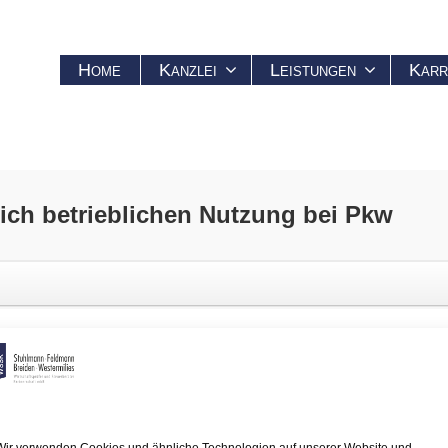
Home
Kanzlei
Leistungen
Karr
lich
betrieblichen Nutzung bei Pkw
trieblichen Nutzung bei Pkw
rf das angeschaffte bzw. hergestellte Wirtschaftsgut
nicht mehr als 10
wiesen werden, wie hoch der Anteil der privaten Nutzungen ist. Findet 
on einer Privatnutzung von ca. 20 % ausgeht, womit also keine fast au