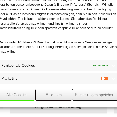
Wir verwenden Cookies und ähnliche Technologien auf unserer Website und
inen IAB für einen Pkw, kaufte diesen anschließend auch und ermittelt
verarbeiten personenbezogene Daten (z.B. deine IP-Adresse) über dich. Wir teilen
diese Daten auch mit Dritten. Die Datenverarbeitung kann mit Ihrer Einwilligung
ieses nicht ordnungsgemäß war und erkannte den so ermittelten Anteil 
oder auf Basis eines berechtigten Interesses erfolgen, dem Sie in den individuellen
Privatsphäre-Einstellungen widersprechen kannst. Sie haben das Recht, nur in
essenzielle Services einzuwilligen und ihre Einwilligung in der
lerhaften Fahrtenbuch auch alternative Aufzeichnungen vorgelegt werd
Datenschutzerklärung zu einem späteren Zeitpunkt zu ändern oder zu widerrufen.
achweis muss plausibel dargelegt werden können. Das Fahrtenbuch mus
Du bist unter 16 Jahre alt? Dann kannst du nicht in optionale Services einwilligen.
Du kannst deine Eltern oder Erziehungsberechtigten bitten, mit dir in diese Services
einzuwilligen.
Funktionale Cookies
Immer aktiv
Marketing
Mark
Alle Cookies
Ablehnen
Einstellungen speichern
Anhörung des Kindes bei
Sorgerechtsentscheidung