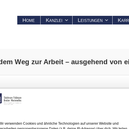
Home
Kanzlei
Leistungen
Karr
dem Weg zur Arbeit – ausgehend von ei
g zur Arbeit – ausgehend von einem sog. drit
eden, dass für die Bewertung des Schutzes in der Gesetzlichen Unfallv
 Ein dritter Ort liegt dann vor, wenn der Arbeitsweg nicht von der Wo
n an einem anderen Ort endet. Erfasst sind z. B. die Wohnung von Fr
Wir verwenden Cookies und ähnliche Technologien auf unserer Website und
verarbeiten personenbezogene Daten (z.B. deine IP-Adresse) über dich. Wir teilen