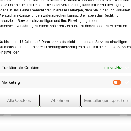
t, dass es für den Versicherungsschutz insbesondere weder auf den Zwe
diese Daten auch mit Dritten. Die Datenverarbeitung kann mit Ihrer Einwilligung
oder auf Basis eines berechtigten Interesses erfolgen, dem Sie in den individuellen
 Fahrzeit des Arbeitsweges ankommt. So ist es z. B. unerheblich, wen
Privatsphäre-Einstellungen widersprechen kannst. Sie haben das Recht, nur in
hinderlich, wenn der Aufenthalt am dritten Ort rein privaten Zwecken d
essenzielle Services einzuwilligen und ihre Einwilligung in der
 nach deren Beendigung zurückgelegt wird.
Datenschutzerklärung zu einem späteren Zeitpunkt zu ändern oder zu widerrufen.
Du bist unter 16 Jahre alt? Dann kannst du nicht in optionale Services einwilligen.
Du kannst deine Eltern oder Erziehungsberechtigten bitten, mit dir in diese Services
einzuwilligen.
Funktionale Cookies
Immer aktiv
Marketing
Mark
Alle Cookies
Ablehnen
Einstellungen speichern
Neues Gesetz zur
Abwehr von Steueroasen
beschlossen