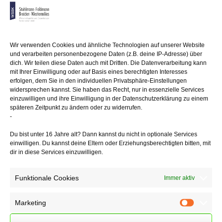
bot aufgrund diverser Klagen den Beteiligten an, die Beteiligungen
wieder zurückzunehmen,
wenn sie ihre Schadensersatzklagen verwerfen und auf die
Geltendmachung weiterer
Ansprüche verzichteten. Die Steuerpflichtigen machten von dem
Wir verwenden Cookies und ähnliche Technologien auf unserer Website
Angebot Gebrauch
und verarbeiten personenbezogene Daten (z.B. deine IP-Adresse) über
und erhielten für die Übertragung ihres Anteils jeweils eine als
dich. Wir teilen diese Daten auch mit Dritten. Die Datenverarbeitung kann
"Kaufpreis"
mit Ihrer Einwilligung oder auf Basis eines berechtigten Interesses
bezeichnete Zahlung. Die Finanzämter gingen jeweils von steuerbaren
erfolgen, dem Sie in den individuellen Privatsphäre-Einstellungen
widersprechen kannst. Sie haben das Recht, nur in essenzielle Services
Veräußerungsgewinnen
einzuwilligen und ihre Einwilligung in der Datenschutzerklärung zu einem
aus.
späteren Zeitpunkt zu ändern oder zu widerrufen.
-
Der BFH sieht das anders. Zwar handele es sich bei den
Rückerwerben der
Du bist unter 16 Jahre alt? Dann kannst du nicht in optionale Services
Beteiligungen um private Veräußerungsgeschäfte. Die gezahlten
einwilligen. Du kannst deine Eltern oder Erziehungsberechtigten bitten, mit
Beträge sind aber auch für andere Verpflichtungen, nämlich zugleich
dir in diese Services einzuwilligen.
als Entgelt für den Verzicht auf Schadensersatzansprüche aus
deliktischer
Funktionale Cookies
Immer aktiv
und vertraglicher Haftung und die Rücknahme der
Schadensersatzklagen, gezahlt
worden. Insoweit müsse das Entgelt aufgeteilt werden.
Marketing
Marketin