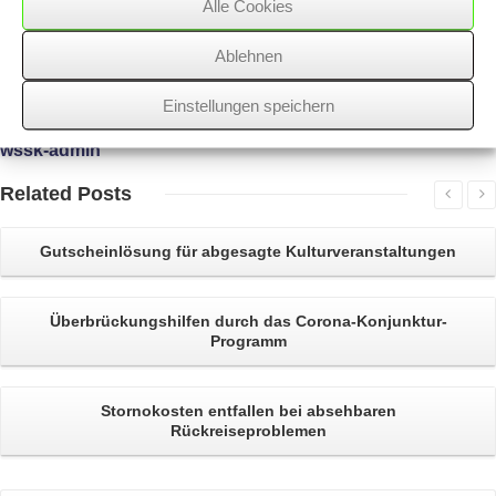
Alle Cookies
24/03/2017
/
Alle Steuerpflichtigen
,
WSSK
Ablehnen
Einstellungen speichern
Über
den Autor
wssk-admin
Related
Posts
Gutscheinlösung
für abgesagte Kulturveranstaltungen
Überbrückungshilfen
durch das Corona-Konjunktur-
Programm
Stornokosten
entfallen bei absehbaren
Rückreiseproblemen