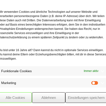
schiedenen Fall gab es zwischen einem Handwerksunternehmen und ein
igerten die Zahlung des Restbetrags in Höhe von ca. 8.000 €. Auch d
Wir verwenden Cookies und ähnliche Technologien auf unserer Website und
durch eine Bankbürgschaft, wollten sie nicht nachkommen. Die hiergege
verarbeiten personenbezogene Daten (z.B. deine IP-Adresse) über dich. Wir teilen
werksunternehmens bereits deshalb nicht, weil es sich hier um einen 
diese Daten auch mit Dritten. Die Datenverarbeitung kann mit Ihrer Einwilligung
der Verbraucher.
oder auf Basis eines berechtigten Interesses erfolgen, dem Sie in den individuellen
Privatsphäre-Einstellungen widersprechen kannst. Sie haben das Recht, nur in
 der Rechtsprechung bislang keine Einigkeit darüber gibt, ob der Anfan
essenzielle Services einzuwilligen und ihre Einwilligung in der
auunternehmer umfasst. Aus Gründen des Verbraucherschutzes kann e
Datenschutzerklärung zu einem späteren Zeitpunkt zu ändern oder zu widerrufen.
der die Bauherren die Leistungen einzeln vergeben würden. Zudem kö
hme einzelner Leistungen umgehen. Dies ist vom Gesetzgeber nicht ge
Du bist unter 16 Jahre alt? Dann kannst du nicht in optionale Services einwilligen.
gelegt.
Du kannst deine Eltern oder Erziehungsberechtigten bitten, mit dir in diese Services
einzuwilligen.
Funktionale Cookies
Immer aktiv
Marketing
Mark
Alle Cookies
Ablehnen
Einstellungen speichern