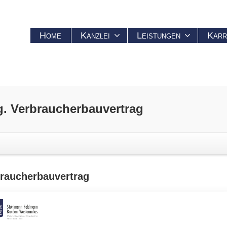
Home
Kanzlei
Leistungen
Karr
g.
Verbraucherbauvertrag
raucherbauvertrag
 Unternehmer von einem Verbraucher zum Bau eines neuen Gebäudes 
rbauvertrag im Sinne dieser Regelung liegt auch dann vor, wenn Ba