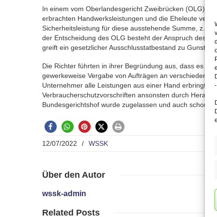
In einem vom Oberlandesgericht Zweibrücken (OLG) ent
erbrachten Handwerksleistungen und die Eheleute verwe
Sicherheitsleistung für diese ausstehende Summe, z. B. 
der Entscheidung des OLG besteht der Anspruch des Hand
greift ein gesetzlicher Ausschlusstatbestand zu Gunsten 
Die Richter führten in ihrer Begründung aus, dass es in
gewerkeweise Vergabe von Aufträgen an verschiedene B
Unternehmer alle Leistungen aus einer Hand erbringt o
-
Verbraucherschutzvorschriften ansonsten durch Herausna
Bundesgerichtshof wurde zugelassen und auch schon ein
12/07/2022
/
WSSK
Über
den Autor
wssk-admin
Related
Posts