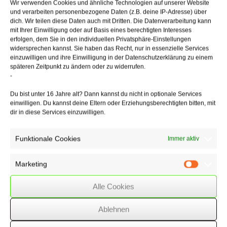
Wir verwenden Cookies und ähnliche Technologien auf unserer Website
und verarbeiten personenbezogene Daten (z.B. deine IP-Adresse) über
Sie kamen zu der Entscheidung, dass hier ein Anspruch auf
dich. Wir teilen diese Daten auch mit Dritten. Die Datenverarbeitung kann
Leistungen der betrieblichen
mit Ihrer Einwilligung oder auf Basis eines berechtigten Interesses
Altersversorgung besteht. Die Versorgungsordnung war dahin
erfolgen, dem Sie in den individuellen Privatsphäre-Einstellungen
auszulegen, dass
widersprechen kannst. Sie haben das Recht, nur in essenzielle Services
das Höchstalter bei Beginn der Betriebszugehörigkeit maßgeblich
einzuwilligen und ihre Einwilligung in der Datenschutzerklärung zu einem
ist. Das gilt unabhängig davon, ob zunächst ein befristetes
späteren Zeitpunkt zu ändern oder zu widerrufen.
Arbeitsverhältnis
-
vorlag, sofern sich eine unbefristete Beschäftigung unmittelbar an das
Du bist unter 16 Jahre alt? Dann kannst du nicht in optionale Services
befristete Arbeitsverhältnis anschließt. Die Voraussetzung einer
einwilligen. Du kannst deine Eltern oder Erziehungsberechtigten bitten, mit
"schriftlichen Vereinbarung über die Versorgungszusage" ist nicht
dir in diese Services einzuwilligen.
konstitutiv für den Versorgungsanspruch.
Funktionale Cookies
Immer aktiv
16/12/2020
/
WSSK
Marketing
Marketin
Alle Cookies
Über
den Autor
Ablehnen
wssk-admin