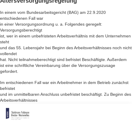
Altersversorgungsregelung
In einem vom Bundesarbeitsgericht (BAG) am 22.9.2020
entschiedenen Fall war
in einer Versorgungsordnung u. a. Folgendes geregelt:
Versorgungsberechtigt
ist, wer in einem unbefristeten Arbeitsverhältnis mit dem Unternehmen
steht
und das 55. Lebensjahr bei Beginn des Arbeitsverhältnisses noch nicht
vollendet
hat. Nicht teilnahmeberechtigt sind befristet Beschäftigte. Außerdem
ist eine schriftliche Vereinbarung über die Versorgungszusage
gefordert.
Im entschiedenen Fall war ein Arbeitnehmer in dem Betrieb zunächst
befristet
und im unmittelbaren Anschluss unbefristet beschäftigt. Zu Beginn des
Arbeitsverhältnisses
hatte er das 55. Lebensjahr noch nicht vollendet. Die Richter des BAG
hatten
nun die Frage zu klären, ob auf den Arbeitnehmer die
Versorgungsregelung
zutrifft.