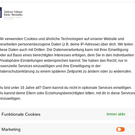
.1977 eine 27 m2 große
ten Geschoss des Vorderhauses,
ngsunternehmen. Die Vermieterin
hemann benötige
Wir verwenden Cookies und ähnliche Technologien auf unserer Website und
verarbeiten personenbezogene Daten (z.B. deine IP-Adresse) über dich. Wir teilen
ntgegen einer verbreiteten
diese Daten auch mit Dritten. Die Datenverarbeitung kann mit Ihrer Einwilligung
arf als
oder auf Basis eines berechtigten Interesses erfolgen, dem Sie in den individuellen
n Vermieterinteresses an
Privatsphäre-Einstellungen widersprechen kannst. Sie haben das Recht, nur in
handeln. Die Gerichte
essenzielle Services einzuwilligen und ihre Einwilligung in der
igtes Interesse des
Datenschutzerklärung zu einem späteren Zeitpunkt zu ändern oder zu widerrufen.
teht.
Du bist unter 16 Jahre alt? Dann kannst du nicht in optionale Services einwilligen.
ken benötigt, sondern
Du kannst deine Eltern oder Erziehungsberechtigten bitten, mit dir in diese Services
er Kündigungstatbestand
einzuwilligen.
die Eigennutzung der
ewerblichen Zwecken eine
Funktionale Cookies
Immer aktiv
Marketing
Mark