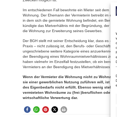
Zwecken möglich ist.
Im entschiedenen Fall bewohnte ein Mieter seit dem 1.7
Wohnung. Der Ehemann der Vermieterin betreibt im ers
in dem sich die gemietete Wohnung befindet, ein Beratu
kündigte das Mietverhältnis mit der Begründung, der E
die Wohnung zur Erweiterung seines Gewerbes.
Der BGH stellt mit seiner Entscheidung klar, dass es – e
Praxis – nicht zulässig ist, den Berufs- oder Geschäftsbed
ungeschriebene weitere Kategorie eines anzuerkennende
der Beendigung eines Wohnraummietverhältnisses zu be
haben vielmehr im Einzelfall festzustellen, ob ein berecht
Vermieters an der Beendigung des Mietverhältnisses bes
-
Wenn der Vermieter die Wohnung nicht zu Wohnzwec
sie einer gewerblichen Nutzung zuführen will, ist d
des Eigenbedarfs nicht erfüllt. Ebenso wenig stellt 
vermieteten Wohnräume zu (frei-)beruflichen oder g
wirtschaftliche Verwertung dar.