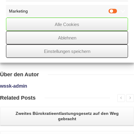
Informationsaustauschgesetzes
betroffen sind, müssen eine Selbstanzeige machen, die noch vor
Marketing
"Entdecken
Marketin
der Tat" durch das Finanzamt zu erfolgen hat. Lassen Sie sich hierzu
Alle Cookies
zwingend
beraten!
Ablehnen
Einstellungen speichern
17/09/2019
/
WSSK
Über
den Autor
wssk-admin
Related
Posts
Zweites
Bürokratieentlastungsgesetz
auf den Weg
gebracht