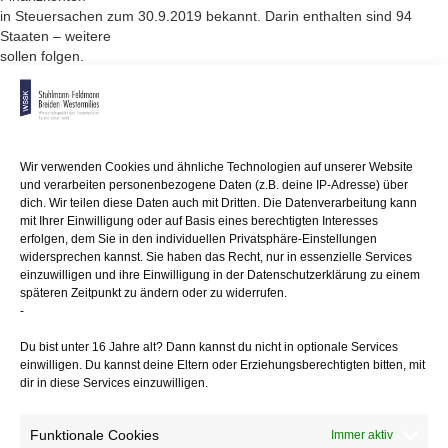
in Steuersachen zum 30.9.2019 bekannt. Darin enthalten sind 94
Staaten – weitere
sollen folgen.
Gemeldet werden u. a. Namen, Adresse, Kontonummer, Kontostände
von Depots
und Einlagekonten sowie Verkaufserlöse aus Finanzgeschäften,
Treuhandgesellschaften
Wir verwenden Cookies und ähnliche Technologien auf unserer Website
und Stiftungen. Meldepflichtig sind nicht nur Konten von natürlichen,
und verarbeiten personenbezogene Daten (z.B. deine IP-Adresse) über
sondern
dich. Wir teilen diese Daten auch mit Dritten. Die Datenverarbeitung kann
auch von juristischen Personen sowie Rechtsträgern einschließlich
mit Ihrer Einwilligung oder auf Basis eines berechtigten Interesses
Trusts und Stiftungen. Darüber hinaus umfasst der Standard auch die
erfolgen, dem Sie in den individuellen Privatsphäre-Einstellungen
Pflicht
widersprechen kannst. Sie haben das Recht, nur in essenzielle Services
zur Prüfung passiver Non Financial Entities, also überwiegend
einzuwilligen und ihre Einwilligung in der Datenschutzerklärung zu einem
späteren Zeitpunkt zu ändern oder zu widerrufen.
vermögensverwaltende
-
Rechtsträger und die Meldung der natürlichen Personen, die diese
Rechtsträger
Du bist unter 16 Jahre alt? Dann kannst du nicht in optionale Services
tatsächlich beherrschen – also die Mitteilung der dahinter stehenden
einwilligen. Du kannst deine Eltern oder Erziehungsberechtigten bitten, mit
wirtschaftlich
dir in diese Services einzuwilligen.
Berechtigten.
Anmerkung:
Steuerpflichtige die von den Folgen des
Funktionale Cookies
Immer aktiv