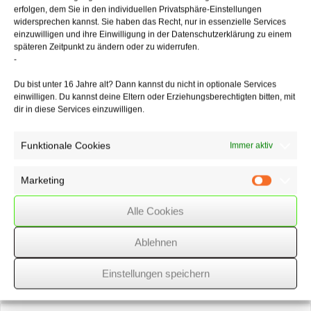
nicht (vollständig oder überwiegend) auf sachlichen Erwägungen
erfolgen, dem Sie in den individuellen Privatsphäre-Einstellungen
beruht, würde man der grundrechtlich verbürgten Meinungsfreiheit des
widersprechen kannst. Sie haben das Recht, nur in essenzielle Services
Bewertenden von vornherein ein geringeres Gewicht beimessen als
einzuwilligen und ihre Einwilligung in der Datenschutzerklärung zu einem
den Grundrechten des Verkäufers. Ferner war auch die Grenze zur
späteren Zeitpunkt zu ändern oder zu widerrufen.
Schmähkritik durch die Bewertung „Versandkosten Wucher!!“ nicht
-
überschritten.
Du bist unter 16 Jahre alt? Dann kannst du nicht in optionale Services
einwilligen. Du kannst deine Eltern oder Erziehungsberechtigten bitten, mit
dir in diese Services einzuwilligen.
22/11/2022
/
WSSK
Funktionale Cookies
Immer aktiv
Über
den Autor
Marketing
Marketin
wssk-admin
Alle Cookies
Related
Posts
Ablehnen
Gesetz gegen illegale Beschäftigung und
Einstellungen speichern
Sozialleistungsmissbrauch