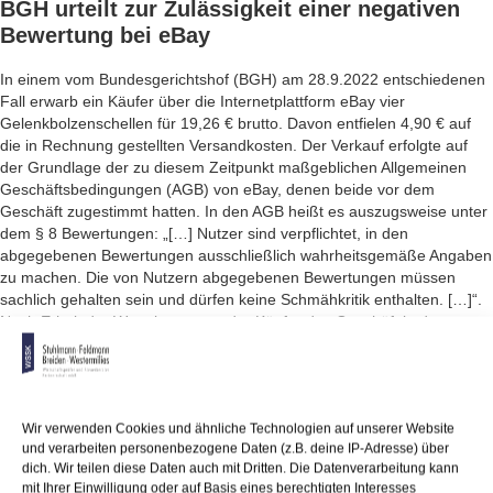
BGH urteilt zur Zulässigkeit einer
negativen
Bewertung bei eBay
In einem vom Bundesgerichtshof (BGH) am 28.9.2022 entschiedenen
Fall erwarb ein Käufer über die Internetplattform eBay vier
Gelenkbolzenschellen für 19,26 € brutto. Davon entfielen 4,90 € auf
die in Rechnung gestellten Versandkosten. Der Verkauf erfolgte auf
der Grundlage der zu diesem Zeitpunkt maßgeblichen Allgemeinen
Geschäftsbedingungen (AGB) von eBay, denen beide vor dem
Geschäft zugestimmt hatten. In den AGB heißt es auszugsweise unter
dem § 8 Bewertungen: „[…] Nutzer sind verpflichtet, in den
abgegebenen Bewertungen ausschließlich wahrheitsgemäße Angaben
zu machen. Die von Nutzern abgegebenen Bewertungen müssen
sachlich gehalten sein und dürfen keine Schmähkritik enthalten. […]“.
Nach Erhalt der Ware bewertete der Käufer das Geschäft in dem von
eBay zur Verfügung gestellten Bewertungsprofil des Verkäufers mit
dem Eintrag „Ware gut, Versandkosten Wucher!!“.
Die BGH-Richter entschieden, dass dem Verkäufer kein Anspruch auf
Entfernung der Bewertung „Versandkosten Wucher!!“ zusteht. Wenn
Wir verwenden Cookies und ähnliche Technologien auf unserer Website
und verarbeiten personenbezogene Daten (z.B. deine IP-Adresse) über
man eine Meinungsäußerung eines Käufers regelmäßig bereits dann
dich. Wir teilen diese Daten auch mit Dritten. Die Datenverarbeitung kann
als unzulässig einstuft, wenn sie herabsetzend formuliert ist und/oder
mit Ihrer Einwilligung oder auf Basis eines berechtigten Interesses