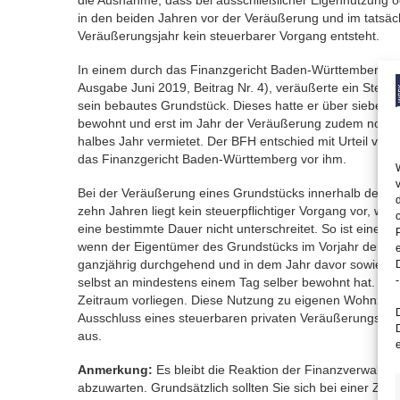
die Ausnahme, dass bei ausschließlicher Eigennutzung 
in den beiden Jahren vor der Veräußerung und im tatsäc
Veräußerungsjahr kein steuerbarer Vorgang entsteht.
In einem durch das Finanzgericht Baden-Württemberg ent
Ausgabe Juni 2019, Beitrag Nr. 4), veräußerte ein Steuerp
sein bebautes Grundstück. Dieses hatte er über sieben J
bewohnt und erst im Jahr der Veräußerung zudem noch f
halbes Jahr vermietet. Der BFH entschied mit Urteil vo
das Finanzgericht Baden-Württemberg vor ihm.
Bei der Veräußerung eines Grundstücks innerhalb der Fr
zehn Jahren liegt kein steuerpflichtiger Vorgang vor, we
eine bestimmte Dauer nicht unterschreitet. So ist eine 
wenn der Eigentümer des Grundstücks im Vorjahr der V
ganzjährig durchgehend und in dem Jahr davor sowie i
-
selbst an mindestens einem Tag selber bewohnt hat. E
Zeitraum vorliegen. Diese Nutzung zu eigenen Wohnzwec
Ausschluss eines steuerbaren privaten Veräußerungsges
aus.
Anmerkung:
Es bleibt die Reaktion der Finanzverwaltu
abzuwarten. Grundsätzlich sollten Sie sich bei einer Zw