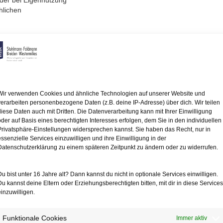
oder bei Eigennutzung
hlichen
schieden Fall (vgl.
flichtiger
ahre lang selber
ür ein
m 3.9.2019 genauso wie
Wir verwenden Cookies und ähnliche Technologien auf unserer Website und
verarbeiten personenbezogene Daten (z.B. deine IP-Adresse) über dich. Wir teilen
ist von
diese Daten auch mit Dritten. Die Datenverarbeitung kann mit Ihrer Einwilligung
nn die Eigennutzung
oder auf Basis eines berechtigten Interesses erfolgen, dem Sie in den individuellen
Zwischenvermietung unschädlich,
Privatsphäre-Einstellungen widersprechen kannst. Sie haben das Recht, nur in
eräußerung
essenzielle Services einzuwilligen und ihre Einwilligung in der
m Veräußerungsjahr
Datenschutzerklärung zu einem späteren Zeitpunkt zu ändern oder zu widerrufen.
s muss dabei ein zusammenhängender
ken reicht für den
Du bist unter 16 Jahre alt? Dann kannst du nicht in optionale Services einwilligen.
chäfts
Du kannst deine Eltern oder Erziehungsberechtigten bitten, mit dir in diese Services
einzuwilligen.
ng zu der Entscheidung
ischenvermietung
Funktionale Cookies
Immer aktiv