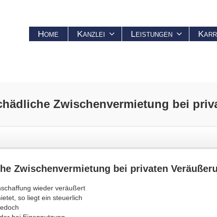
Home
Kanzlei
Leistungen
Karr
chädliche Zwischenvermietung bei
priv
iche Zwischenvermietung bei
privaten Veräußer
schaffung wieder veräußert
et, so liegt ein steuerlich
jedoch